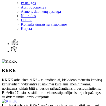
Paslaugos
Atviri duomenys
Asmens duomenų apsauga
Nuorodos
D.U.K.
Konsultavimasis su visuomene
Karjera
KKKK
KKKK arba “keturi K” – tai tradiciniai, kiekvieno mėnesio ketvirtą
ketvirtadienį vykstantys susitikimai kūrėjams, menininkams,
norintiems tokiais būti ar tiesiog prijaučiantiems ir besidomintiems.
Birželio 27-osios susitikime – vienos stipendijos istorija ir pažintys
su dviem unikaliomis kūrėjomis.
Liudas Andrikis
,
KKKC vadovas,
pristatys savo patirtį, rengiant