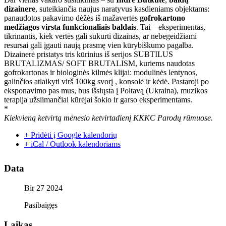
dizainere
, suteikiančia naujus naratyvus kasdieniams objektams:
panaudotos pakavimo dėžės iš mažavertės
gofrokartono
medžiagos virsta funkcionaliais baldais
. Tai – eksperimentas,
tikrinantis, kiek vertės gali sukurti dizainas, ar nebegeidžiami
resursai gali įgauti naują prasmę vien kūrybiškumo pagalba.
Dizainerė pristatys tris kūrinius iš serijos SUBTILUS
BRUTALIZMAS/ SOFT BRUTALISM, kuriems naudotas
gofrokartonas ir biologinės kilmės klijai: modulinės lentynos,
galinčios atlaikyti virš 100kg svorį , konsolė ir kėdė. Pastaroji po
eksponavimo pas mus, bus išsiųsta į Poltavą (Ukraina), muzikos
terapija užsiimančiai kūrėjai šokio ir garso eksperimentams.
*
Kiekvieną ketvirtą mėnesio ketvirtadienį KKKC Parodų rūmuose.
+ Pridėti į Google kalendorių
+ iCal / Outlook kalendoriams
Data
Bir 27 2024
Pasibaigęs
Laikas