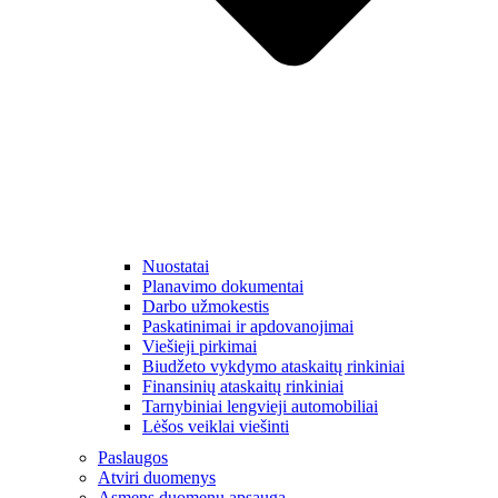
Nuostatai
Planavimo dokumentai
Darbo užmokestis
Paskatinimai ir apdovanojimai
Viešieji pirkimai
Biudžeto vykdymo ataskaitų rinkiniai
Finansinių ataskaitų rinkiniai
Tarnybiniai lengvieji automobiliai
Lėšos veiklai viešinti
Paslaugos
Atviri duomenys
Asmens duomenų apsauga