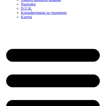
Nuorodos
D.U.K.
Konsultavimasis su visuomene
Karjera