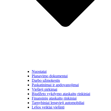
Nuostatai
Planavimo dokumentai
Darbo užmokestis
Paskatinimai ir apdovanojimai
Viešieji pirkimai
Biudžeto vykdymo ataskaitų rinkiniai
Finansinių ataskaitų rinkiniai
Tarnybiniai lengvieji automobiliai
Lėšos veiklai viešinti