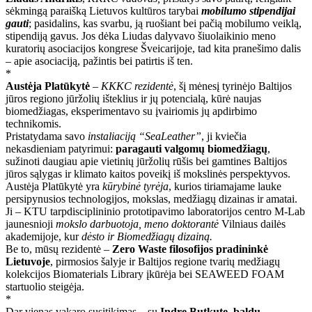
sėkmingą paraišką Lietuvos kultūros tarybai
mobilumo stipendijai
gauti
; pasidalins, kas svarbu, ją ruošiant bei pačią mobilumo veiklą,
stipendiją gavus. Jos dėka Liudas dalyvavo šiuolaikinio meno
kuratorių asociacijos kongrese Šveicarijoje, tad kita pranešimo dalis
– apie asociaciją, pažintis bei patirtis iš ten.
*
Austėja Platūkytė
–
KKKC rezidentė
, šį mėnesį tyrinėjo Baltijos
jūros regiono jūržolių išteklius ir jų potencialą, kūrė naujas
biomedžiagas, eksperimentavo su įvairiomis jų apdirbimo
technikomis.
Pristatydama savo
instaliaciją “SeaLeather”
, ji kviečia
nekasdieniam patyrimui:
paragauti valgomų biomedžiagų
,
sužinoti daugiau apie vietinių jūržolių rūšis bei gamtines Baltijos
jūros sąlygas ir klimato kaitos poveikį iš mokslinės perspektyvos.
Austėja Platūkytė yra
kūrybinė tyrėja
, kurios tiriamajame lauke
persipynusios technologijos, mokslas, medžiagų dizainas ir amatai.
Ji – KTU tarpdisciplininio prototipavimo laboratorijos centro M-Lab
jaunesnioji
mokslo darbuotoja, meno doktorantė
Vilniaus dailės
akademijoje, kur
dėsto ir Biomedžiagų dizainą.
Be to, mūsų rezidentė –
Zero Waste filosofijos pradininkė
Lietuvoje
, pirmosios šalyje ir Baltijos regione tvarių medžiagų
kolekcijos Biomaterials Library įkūrėja bei SEAWEED FOAM
startuolio steigėja.
*
Dar vienas vakaro susitikimas – su
Indre Butkute
,
baldų