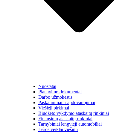
Nuostatai
Planavimo dokumentai
Darbo užmokestis
Paskatinimai ir apdovanojimai
Viešieji pirkimai
Biudžeto vykdymo ataskaitų rinkiniai
Finansinių ataskaitų rinkiniai
Tarnybiniai lengvieji automobiliai
Lėšos veiklai viešinti