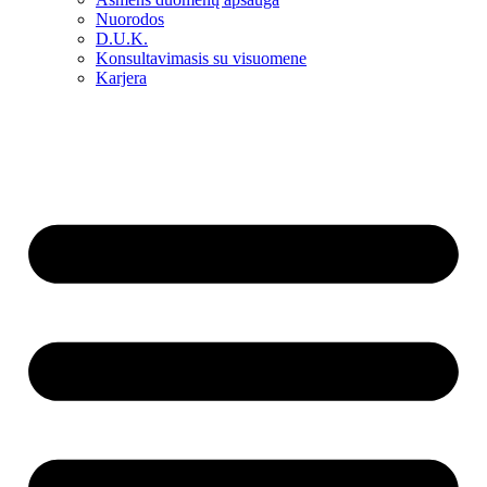
Nuorodos
D.U.K.
Konsultavimasis su visuomene
Karjera