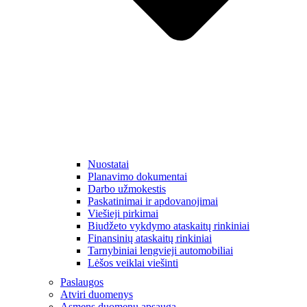
Nuostatai
Planavimo dokumentai
Darbo užmokestis
Paskatinimai ir apdovanojimai
Viešieji pirkimai
Biudžeto vykdymo ataskaitų rinkiniai
Finansinių ataskaitų rinkiniai
Tarnybiniai lengvieji automobiliai
Lėšos veiklai viešinti
Paslaugos
Atviri duomenys
Asmens duomenų apsauga