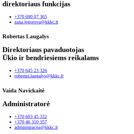
direktoriaus funkcijas
+370 690 07 365
zana.jegorova@kkkc.lt
Robertas Laugalys
Direktoriaus pavaduotojas
Ūkio ir bendriesiems reikalams
+370 645 23 326
robertas.laugalys@kkkc.lt
Vaida Navickaitė
Administratorė
+370 603 45 332
+370 46 310 357
administracija@kkkc.lt