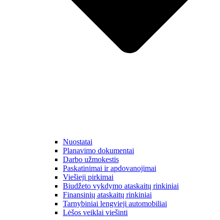
Nuostatai
Planavimo dokumentai
Darbo užmokestis
Paskatinimai ir apdovanojimai
Viešieji pirkimai
Biudžeto vykdymo ataskaitų rinkiniai
Finansinių ataskaitų rinkiniai
Tarnybiniai lengvieji automobiliai
Lėšos veiklai viešinti