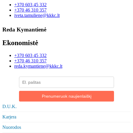
+370 603 45 332
+370 46 310 357
iveta.tamuliene@kkkc.lt
Reda Kymantienė
Ekonomistė
+370 603 45 332
+370 46 310 357
reda.kymantiene@kkkc.lt
Prenumeruok naujienlaiškį
D.U.K.
Karjera
Nuorodos