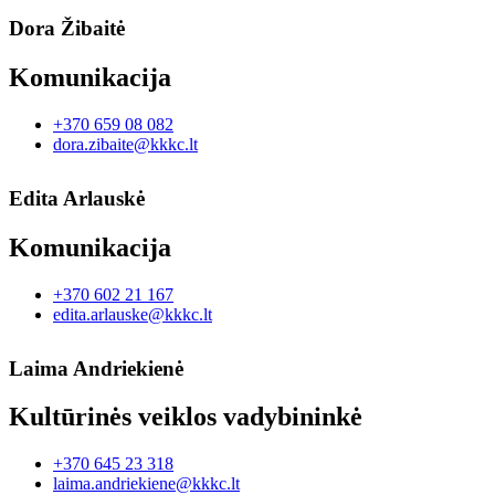
Dora Žibaitė
Komunikacija
+370 659 08 082
dora.zibaite@kkkc.lt
Edita Arlauskė
Komunikacija
+370 602 21 167
edita.arlauske@kkkc.lt
Laima Andriekienė
Kultūrinės veiklos vadybininkė
+370 645 23 318
laima.andriekiene@kkkc.lt