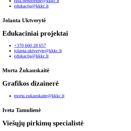
rasa.bendoriute@kkkc.lt
edukacija@kkkc.lt
Jolanta Uktverytė
Edukaciniai projektai
+370 660 28 657
jolanta.uktveryte@kkkc.lt
edukacija@kkkc.lt
Morta Žukauskaitė
Grafikos dizainerė
morta.zukauskaite@kkkc.lt
Iveta Tamulienė
Viešųjų pirkimų specialistė