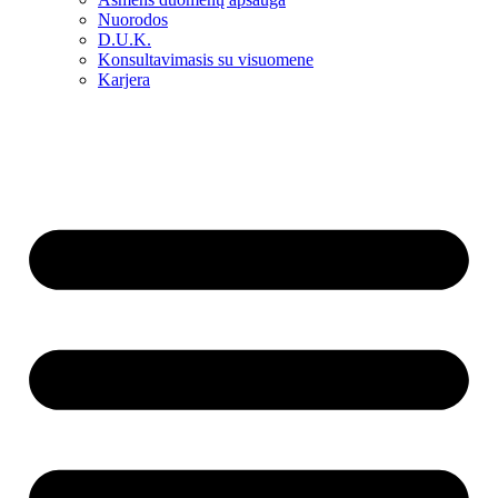
Nuorodos
D.U.K.
Konsultavimasis su visuomene
Karjera