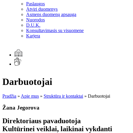
Paslaugos
Atviri duomenys
Asmens duomenų apsauga
Nuorodos
D.U.K.
Konsultavimasis su visuomene
Karjera
Darbuotojai
Pradžia
»
Apie mus
»
Struktūra ir kontaktai
»
Darbuotojai
Žana Jegorova
Direktoriaus pavaduotoja
Kultūrinei veiklai, laikinai vykdanti