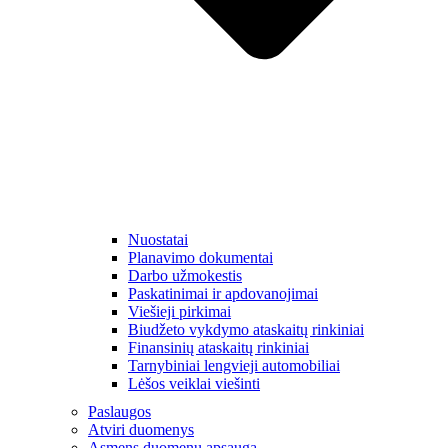
Nuostatai
Planavimo dokumentai
Darbo užmokestis
Paskatinimai ir apdovanojimai
Viešieji pirkimai
Biudžeto vykdymo ataskaitų rinkiniai
Finansinių ataskaitų rinkiniai
Tarnybiniai lengvieji automobiliai
Lėšos veiklai viešinti
Paslaugos
Atviri duomenys
Asmens duomenų apsauga