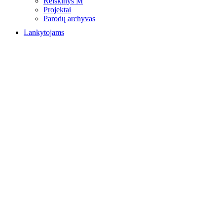
Reiškinys M
Projektai
Parodų archyvas
Lankytojams