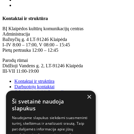
Kontaktai ir struktūra
BĮ Klaipėdos kultūrų komunikacijų centras
Administracija
Bažnyčių g. 4 LT-91246 Klaipėda
I–IV 8:00 – 17:00, V 08:00 – 15:45
Pietų pertrauka 12:00 – 12:45
Parodų rūmai
Didžioji Vandens g. 2, LT-91246 Klaipėda
III-VII 11:00-19:00
Kontaktai ir struktūra
Darbuotojų kontaktai
Administracinė informacija
×
Korupcijos prevencija
Ši svetainė naudoja
slapukus
Naudojame slapukus siekdami suasmeninti
turinį, skelbimus ir analizuoti srautą. Taip
pat dalijamės informacija apie jūsų