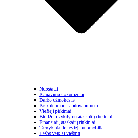
Nuostatai
Planavimo dokumentai
Darbo užmokestis
Paskatinimai ir apdovanojimai
Viešieji pirkimai
Biudžeto vykdymo ataskaitų rinkiniai
Finansinių ataskaitų rinkiniai
Tarnybiniai lengvieji automobiliai
Lėšos veiklai viešinti