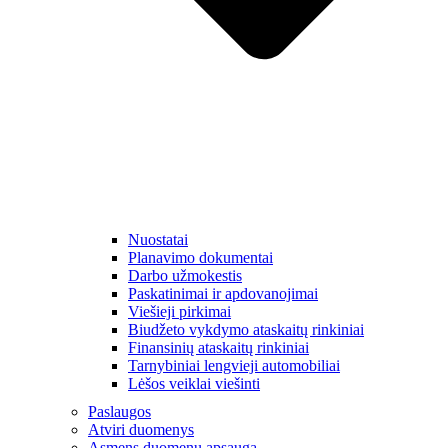
Nuostatai
Planavimo dokumentai
Darbo užmokestis
Paskatinimai ir apdovanojimai
Viešieji pirkimai
Biudžeto vykdymo ataskaitų rinkiniai
Finansinių ataskaitų rinkiniai
Tarnybiniai lengvieji automobiliai
Lėšos veiklai viešinti
Paslaugos
Atviri duomenys
Asmens duomenų apsauga