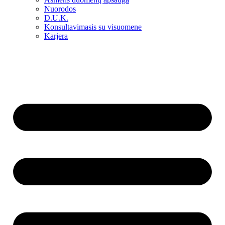
Nuorodos
D.U.K.
Konsultavimasis su visuomene
Karjera