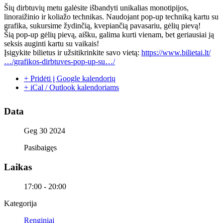
Šių dirbtuvių metu galėsite išbandyti unikalias monotipijos,
linoraižinio ir koliažo technikas. Naudojant pop-up techniką kartu su
grafika, sukursime žydinčią, kvepiančią pavasariu, gėlių pievą!
Šią pop-up gėlių pievą, aišku, galima kurti vienam, bet geriausiai ją
seksis auginti kartu su vaikais!
Įsigykite bilietus ir užsitikrinkite savo vietą:
https://www.bilietai.lt/
…/grafikos-dirbtuves-pop-up-su…/
+ Pridėti į Google kalendorių
+ iCal / Outlook kalendoriams
Data
Geg 30 2024
Pasibaigęs
Laikas
17:00 - 20:00
Kategorija
Renginiai