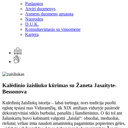
Paslaugos
Atviri duomenys
Asmens duomenų apsauga
Nuorodos
D.U.K.
Konsultavimasis su visuomene
Karjera
Kalėdinio žaisliuko kūrimas su Žaneta Jasaityte-
Bessonova
Kalėdinių žaisliukų istorija – labai turtinga; nors tradicija puošti
eglutę tęsiasi nuo Viduramžių, tik XIX amžiaus viduryje pasirodė
dekoratyviniai stiklo burbulai, panašūs į šiandieninius. O iki tol ant
žaliaskarių buvo kabinami valgomi „žaislai“: obuoliai, meduoliai,
riešutai; vėliau imta naudoti amatininkų pagamintas popierines gėles,