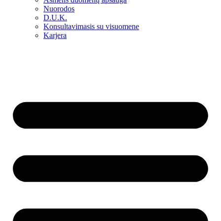
Nuorodos
D.U.K.
Konsultavimasis su visuomene
Karjera