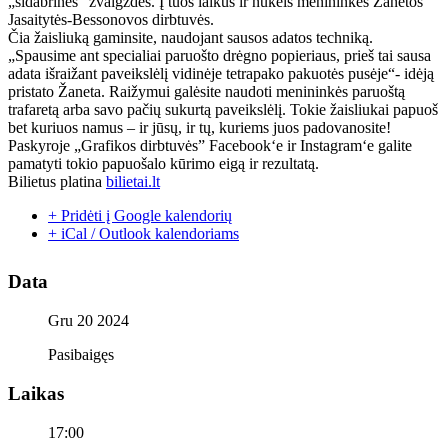
„sidabrines“ žvaigždes. Į tuos laikus ir nukels menininkės Žanetos
Jasaitytės-Bessonovos dirbtuvės.
Čia žaisliuką gaminsite, naudojant sausos adatos techniką.
„Spausime ant specialiai paruošto drėgno popieriaus, prieš tai sausa
adata išraižant paveikslėlį vidinėje tetrapako pakuotės pusėje“- idėją
pristato Žaneta. Raižymui galėsite naudoti menininkės paruoštą
trafaretą arba savo pačių sukurtą paveikslėlį. Tokie žaisliukai papuoš
bet kuriuos namus – ir jūsų, ir tų, kuriems juos padovanosite!
Paskyroje „Grafikos dirbtuvės” Facebook‘e ir Instagram‘e galite
pamatyti tokio papuošalo kūrimo eigą ir rezultatą.
Bilietus platina
bilietai.lt
+ Pridėti į Google kalendorių
+ iCal / Outlook kalendoriams
Data
Gru 20 2024
Pasibaigęs
Laikas
17:00