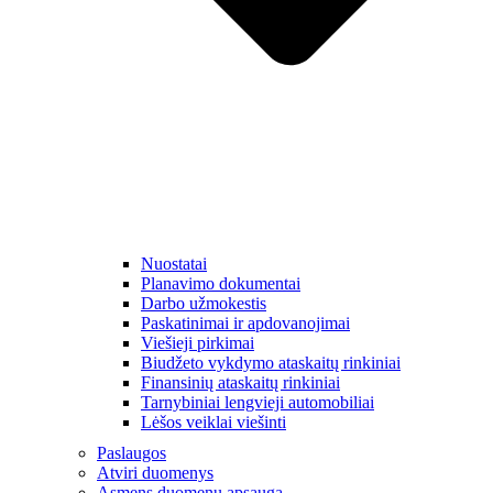
Nuostatai
Planavimo dokumentai
Darbo užmokestis
Paskatinimai ir apdovanojimai
Viešieji pirkimai
Biudžeto vykdymo ataskaitų rinkiniai
Finansinių ataskaitų rinkiniai
Tarnybiniai lengvieji automobiliai
Lėšos veiklai viešinti
Paslaugos
Atviri duomenys
Asmens duomenų apsauga