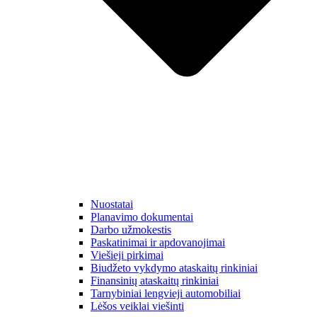
Nuostatai
Planavimo dokumentai
Darbo užmokestis
Paskatinimai ir apdovanojimai
Viešieji pirkimai
Biudžeto vykdymo ataskaitų rinkiniai
Finansinių ataskaitų rinkiniai
Tarnybiniai lengvieji automobiliai
Lėšos veiklai viešinti