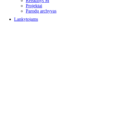
Reiškinys M
Projektai
Parodų archyvas
Lankytojams