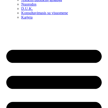
Nuorodos
D.U.K.
Konsultavimasis su visuomene
Karjera