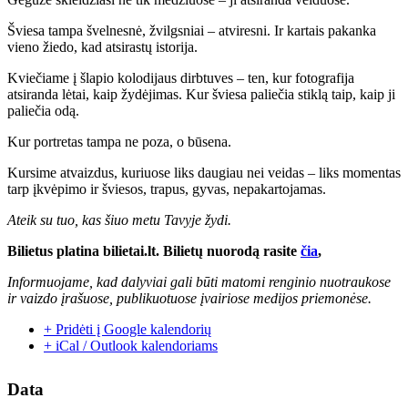
Šviesa tampa švelnesnė, žvilgsniai – atviresni. Ir kartais pakanka
vieno žiedo, kad atsirastų istorija.
Kviečiame į šlapio kolodijaus dirbtuves – ten, kur fotografija
atsiranda lėtai, kaip žydėjimas. Kur šviesa paliečia stiklą taip, kaip ji
paliečia odą.
Kur portretas tampa ne poza, o būsena.
Kursime atvaizdus, kuriuose liks daugiau nei veidas – liks momentas
tarp įkvėpimo ir šviesos, trapus, gyvas, nepakartojamas.
Ateik su tuo, kas šiuo metu Tavyje žydi.
Bilietus platina bilietai.lt. Bilietų nuorodą rasite
čia
,
Informuojame, kad dalyviai gali būti matomi renginio nuotraukose
ir vaizdo įrašuose, publikuotuose įvairiose medijos priemonėse.
+ Pridėti į Google kalendorių
+ iCal / Outlook kalendoriams
Data