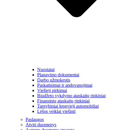
Nuostatai
Planavimo dokumentai
Darbo užmokestis
Paskatinimai ir apdovanojimai
Viešieji pirkimai
Biudžeto vykdymo ataskaitų rinkiniai
Finansinių ataskaitų rinkiniai
Tarnybiniai lengvieji automobiliai
Lėšos veiklai viešinti
Paslaugos
Atviri duomenys
Asmens duomenų apsauga