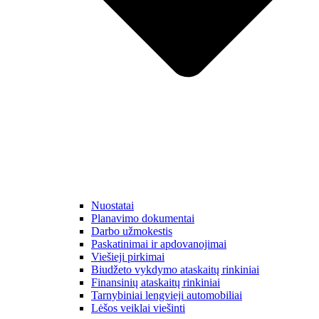
Nuostatai
Planavimo dokumentai
Darbo užmokestis
Paskatinimai ir apdovanojimai
Viešieji pirkimai
Biudžeto vykdymo ataskaitų rinkiniai
Finansinių ataskaitų rinkiniai
Tarnybiniai lengvieji automobiliai
Lėšos veiklai viešinti