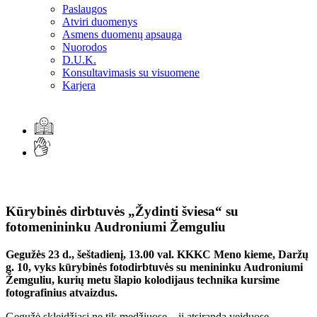
Paslaugos
Atviri duomenys
Asmens duomenų apsauga
Nuorodos
D.U.K.
Konsultavimasis su visuomene
Karjera
Kūrybinės dirbtuvės „Žydinti šviesa“ su
fotomenininku Audroniumi Žemguliu
Gegužės 23 d., šeštadienį, 13.00 val. KKKC Meno kieme, Daržų
g. 10, vyks kūrybinės fotodirbtuvės su menininku Audroniumi
Žemguliu, kurių metu šlapio kolodijaus technika kursime
fotografinius atvaizdus.
Gegužė skleidžiasi ne tik medžiuose – ji atsiranda veiduose.