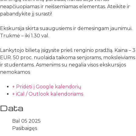
neapčiuopiamas ir neišsemiamas elementas. Ateikite ir
pabandykite jį surasti!
Ekskursija skirta suaugusiems ir dėmesingam jaunimui.
Trukmė – iki 1.30 val.
Lankytojo bilietą įsigysite prieš renginio pradžią. Kaina – 3
EUR. 50 proc. nuolaida taikoma senjorams, moksleiviams
ir studentams. Asmenims su negalia visos ekskursijos
nemokamos
+ Pridėti į Google kalendorių
+ iCal / Outlook kalendoriams
Data
Bal 05 2025
Pasibaigęs