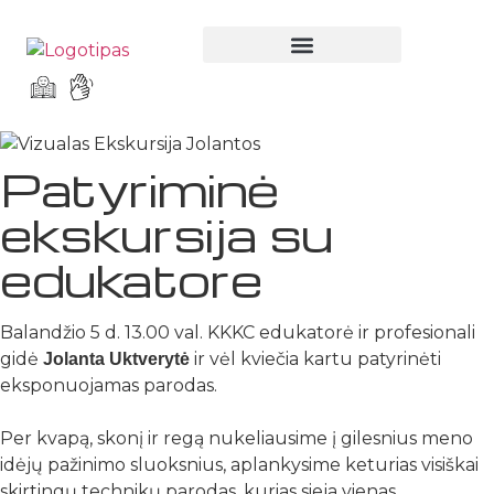
Parodos ir renginiai
Patyriminė
ekskursija su
edukatore
Balandžio 5 d. 13.00 val. KKKC edukatorė ir profesionali
gidė
ir vėl kviečia kartu patyrinėti
Jolanta Uktverytė
eksponuojamas parodas.
Per kvapą, skonį ir regą nukeliausime į gilesnius meno
idėjų pažinimo sluoksnius, aplankysime keturias visiškai
skirtingų technikų parodas, kurias sieja vienas