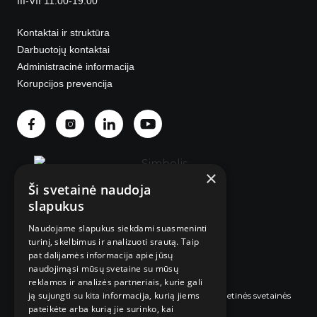
III-VII 11:00-19:00
Kontaktai ir struktūra
Darbuotojų kontaktai
Administracinė informacija
Korupcijos prevencija
×
Ši svetainė naudoja
slapukus
Naudojame slapukus siekdami suasmeninti
© 2025 Visos teisės saugomos.
turinį, skelbimus ir analizuoti srautą. Taip
pat dalijamės informacija apie jūsų
naudojimąsi mūsų svetaine su mūsų
reklamos ir analizės partneriais, kurie gali
ją sujungti su kita informacija, kurią jiems
Internetinės svetainės
pateikėte arba kurią jie surinko, kai