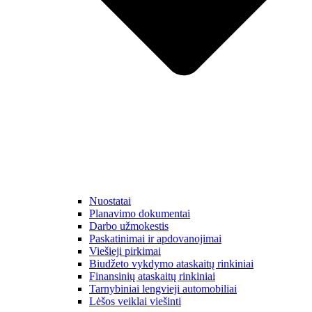
Nuostatai
Planavimo dokumentai
Darbo užmokestis
Paskatinimai ir apdovanojimai
Viešieji pirkimai
Biudžeto vykdymo ataskaitų rinkiniai
Finansinių ataskaitų rinkiniai
Tarnybiniai lengvieji automobiliai
Lėšos veiklai viešinti