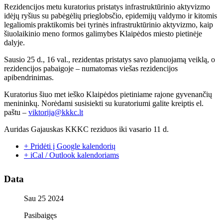
Rezidencijos metu kuratorius pristatys infrastruktūrinio aktyvizmo
idėjų ryšius su pabėgėlių prieglobsčio, epidemijų valdymo ir kitomis
legaliomis praktikomis bei tyrinės infrastruktūrinio aktyvizmo, kaip
šiuolaikinio meno formos galimybes Klaipėdos miesto pietinėje
dalyje.
Sausio 25 d., 16 val., rezidentas pristatys savo planuojamą veiklą, o
rezidencijos pabaigoje – numatomas viešas rezidencijos
apibendrinimas.
Kuratorius šiuo met ieško Klaipėdos pietiniame rajone gyvenančių
menininkų. Norėdami susisiekti su kuratoriumi galite kreiptis el.
paštu –
viktorija@kkkc.lt
Auridas Gajauskas KKKC reziduos iki vasario 11 d.
+ Pridėti į Google kalendorių
+ iCal / Outlook kalendoriams
Data
Sau 25 2024
Pasibaigęs