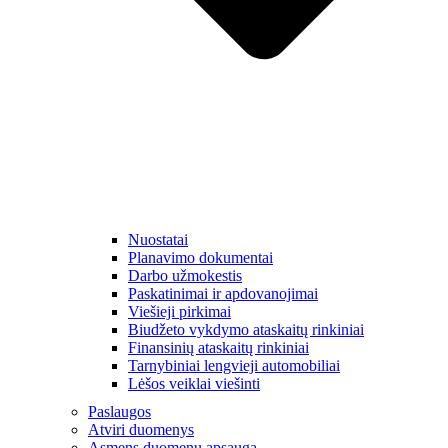
Nuostatai
Planavimo dokumentai
Darbo užmokestis
Paskatinimai ir apdovanojimai
Viešieji pirkimai
Biudžeto vykdymo ataskaitų rinkiniai
Finansinių ataskaitų rinkiniai
Tarnybiniai lengvieji automobiliai
Lėšos veiklai viešinti
Paslaugos
Atviri duomenys
Asmens duomenų apsauga