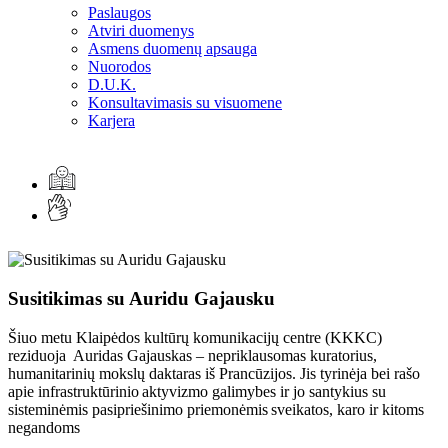
Paslaugos
Atviri duomenys
Asmens duomenų apsauga
Nuorodos
D.U.K.
Konsultavimasis su visuomene
Karjera
Susitikimas su Auridu Gajausku
Šiuo metu Klaipėdos kultūrų komunikacijų centre (KKKC)
reziduoja Auridas Gajauskas – nepriklausomas kuratorius,
humanitarinių mokslų daktaras iš Prancūzijos. Jis tyrinėja bei rašo
apie infrastruktūrinio aktyvizmo galimybes ir jo santykius su
sisteminėmis pasipriešinimo priemonėmis sveikatos, karo ir kitoms
negandoms