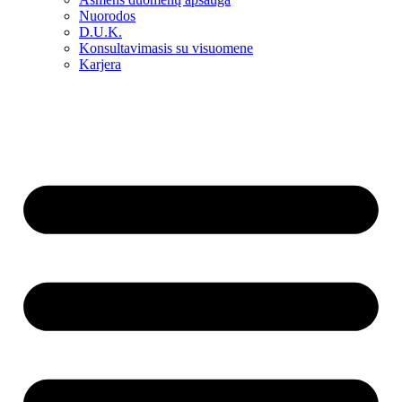
Nuorodos
D.U.K.
Konsultavimasis su visuomene
Karjera