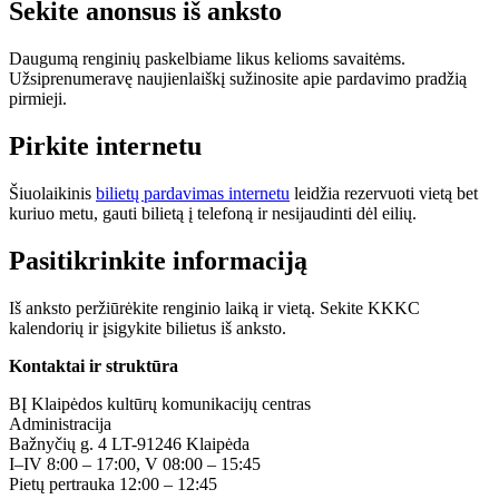
Sekite anonsus iš anksto
Daugumą renginių paskelbiame likus kelioms savaitėms.
Užsiprenumeravę naujienlaiškį sužinosite apie pardavimo pradžią
pirmieji.
Pirkite internetu
Šiuolaikinis
bilietų pardavimas internetu
leidžia rezervuoti vietą bet
kuriuo metu, gauti bilietą į telefoną ir nesijaudinti dėl eilių.
Pasitikrinkite informaciją
Iš anksto peržiūrėkite renginio laiką ir vietą. Sekite KKKC
kalendorių ir įsigykite bilietus iš anksto.
Kontaktai ir struktūra
BĮ Klaipėdos kultūrų komunikacijų centras
Administracija
Bažnyčių g. 4 LT-91246 Klaipėda
I–IV 8:00 – 17:00, V 08:00 – 15:45
Pietų pertrauka 12:00 – 12:45