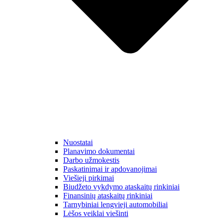
Nuostatai
Planavimo dokumentai
Darbo užmokestis
Paskatinimai ir apdovanojimai
Viešieji pirkimai
Biudžeto vykdymo ataskaitų rinkiniai
Finansinių ataskaitų rinkiniai
Tarnybiniai lengvieji automobiliai
Lėšos veiklai viešinti