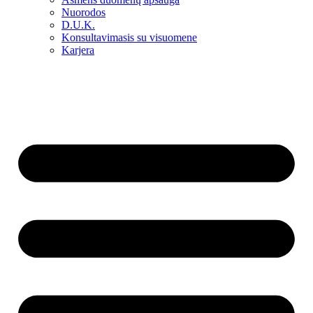
Nuorodos
D.U.K.
Konsultavimasis su visuomene
Karjera