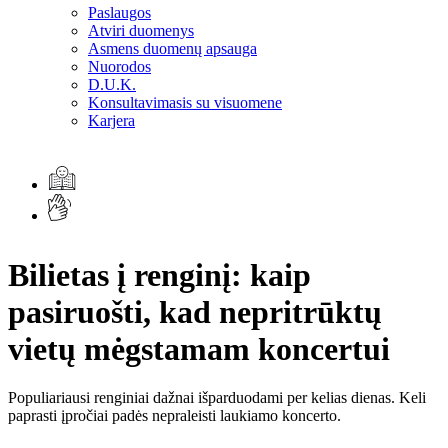
Paslaugos
Atviri duomenys
Asmens duomenų apsauga
Nuorodos
D.U.K.
Konsultavimasis su visuomene
Karjera
Bilietas į renginį: kaip
pasiruošti, kad nepritrūktų
vietų mėgstamam koncertui
Populiariausi renginiai dažnai išparduodami per kelias dienas. Keli
paprasti įpročiai padės nepraleisti laukiamo koncerto.