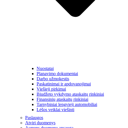
Nuostatai
Planavimo dokumentai
Darbo užmokestis
Paskatinimai ir apdovanojimai
Viešieji pirkimai
Biudžeto vykdymo ataskaitų rinkiniai
Finansinių ataskaitų rinkiniai
Tarnybiniai lengvieji automobiliai
Lėšos veiklai viešinti
Paslaugos
Atviri duomenys
Asmens duomenų apsauga