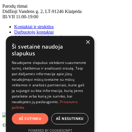
Parodų rūmai
Didžioji Vandens g. 2, LT-91246 Klaipėda
III-VII 11:00-19:00
Kontaktai ir struktūra
Darbuotojų kontaktai
Administracinė informacija
×
Korupcijos prevencija
Ši svetainė naudoja
slapukus
Naudojame slapukus siekdami suasmeninti
turinį, skelbimus ir analizuoti srautą. Taip
pat dalijamės informacija apie jūsų
naudojimąsi mūsų svetaine su mūsų
reklamos ir analizės partneriais, kurie gali
ją sujungti su kita informacija, kurią jiems
pateikėte arba kurią jie surinko, kai
naudojatės jų paslaugomis.
Privatumo
politika
AŠ SUTINKU
AŠ NESUTINKU
© 2025 Visos teisės saugomos.
POWERED BY COOKIESCRIPT