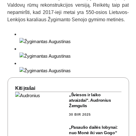
Valdovų rūmų rekonstrukcijos versiją. Reikėtų taip pat
nepamiršti, kad 2017-ieji metai yra 550-osios Lietuvos-
Lenkijos karaliaus Žygimanto Senojo gymimo metinės.
Kiti įrašai
„Šviesos ir laiko
atvaizdai“. Audronius
Žemgulis
30 BIR 2025
„Pasaulio dailės lobynai:
nuo Monė iki van Gogo“