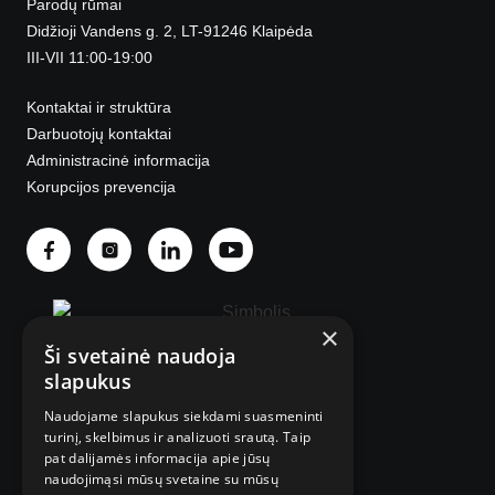
Parodų rūmai
Didžioji Vandens g. 2, LT-91246 Klaipėda
III-VII 11:00-19:00
Kontaktai ir struktūra
Darbuotojų kontaktai
Administracinė informacija
Korupcijos prevencija
×
Ši svetainė naudoja
slapukus
Naudojame slapukus siekdami suasmeninti
© 2025 Visos teisės saugomos.
turinį, skelbimus ir analizuoti srautą. Taip
pat dalijamės informacija apie jūsų
naudojimąsi mūsų svetaine su mūsų