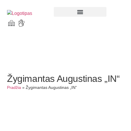
Parodos ir renginiai
Žygimantas Augustinas „IN“
Pradžia
»
Žygimantas Augustinas „IN“