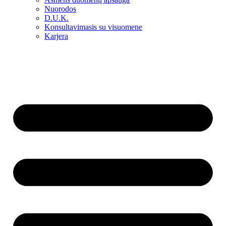
Nuorodos
D.U.K.
Konsultavimasis su visuomene
Karjera