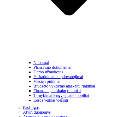
Nuostatai
Planavimo dokumentai
Darbo užmokestis
Paskatinimai ir apdovanojimai
Viešieji pirkimai
Biudžeto vykdymo ataskaitų rinkiniai
Finansinių ataskaitų rinkiniai
Tarnybiniai lengvieji automobiliai
Lėšos veiklai viešinti
Paslaugos
Atviri duomenys
Asmens duomenų apsauga