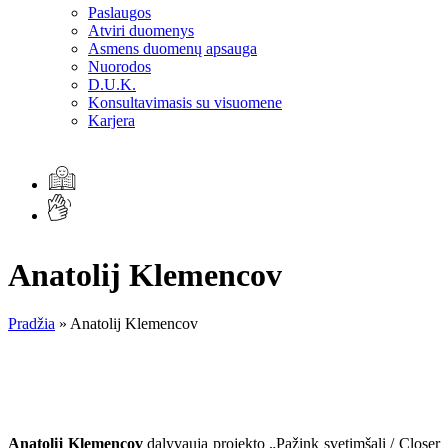
Paslaugos
Atviri duomenys
Asmens duomenų apsauga
Nuorodos
D.U.K.
Konsultavimasis su visuomene
Karjera
Anatolij Klemencov
Pradžia
»
Anatolij Klemencov
Anatolij Klemencov
dalyvauja projekto „Pažink svetimšalį / Closer