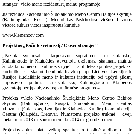
stranger” viešo meno rezidentūrų mainų programoje.
Jis reziduos Nacionalinio Šiuolaikinio Meno Centro Baltijos skyriuje
(Kaliningradas, Rusija). Menininkas Pasirinktose viešose Laznios
vietose sukurs vietos inspiruotus kūrinius.
www.klemencov.com
Projektas „Pažink svetimšalį / Closer stranger”
„Pažink svetimšalį“: tarpusavio supratimo tarp Gdansko,
Kaliningrado ir Klaipėdos gyventojų ugdymas, skatinant mainus
šiuolaikinio meno ir kultūros srityje” – tai didelės apimties projektas,
kurio tikslas – skatinti bendradarbiavimą tarp Lietuvos, Lenkijos ir
Rusijos šiuolaikinio meno ir kultūros institucijų bei ugdyti gilesnį
tarpusavio supratimą tarp Gdansko, Kaliningrado ir Klaipėdos
gyventojų per jų dalyvavimą kultūrinėse programose.
Projektą vykdo Nacionalinio Šiuolaikinio Meno Centro Baltijos
skyrius (Kaliningradas, Rusija), Šiuolaikinių Menų Centras
«Laznia» (Gdanskas, Lenkija) ir Klaipėdos Kultūrų Komunikacijų
Centras (Klaipėda, Lietuva). Numatoma projekto trukmė – dveji
metai, nuo 2013 m. sausio mėn. iki 2014 m. gruodžio mėn.
Projektas apims platų veiklų spektrą; jo tikslinė auditorija – ir