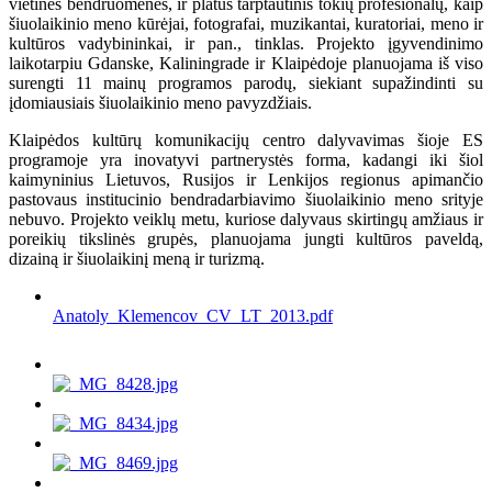
vietinės bendruomenės, ir platus tarptautinis tokių profesionalų, kaip
šiuolaikinio meno kūrėjai, fotografai, muzikantai, kuratoriai, meno ir
kultūros vadybininkai, ir pan., tinklas. Projekto įgyvendinimo
laikotarpiu Gdanske, Kaliningrade ir Klaipėdoje planuojama iš viso
surengti 11 mainų programos parodų, siekiant supažindinti su
įdomiausiais šiuolaikinio meno pavyzdžiais.
Klaipėdos kultūrų komunikacijų centro dalyvavimas šioje ES
programoje yra inovatyvi partnerystės forma, kadangi iki šiol
kaimyninius Lietuvos, Rusijos ir Lenkijos regionus apimančio
pastovaus institucinio bendradarbiavimo šiuolaikinio meno srityje
nebuvo. Projekto veiklų metu, kuriose dalyvaus skirtingų amžiaus ir
poreikių tikslinės grupės, planuojama jungti kultūros paveldą,
dizainą ir šiuolaikinį meną ir turizmą.
Anatoly_Klemencov_CV_LT_2013.pdf