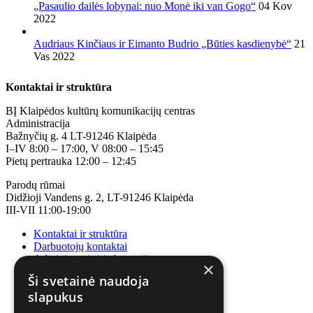
„Pasaulio dailės lobynai: nuo Monė iki van Gogo“
04 Kov
2022
Audriaus Kinčiaus ir Eimanto Budrio „Būties kasdienybė“
21
Vas 2022
Kontaktai ir struktūra
BĮ Klaipėdos kultūrų komunikacijų centras
Administracija
Bažnyčių g. 4 LT-91246 Klaipėda
I–IV 8:00 – 17:00, V 08:00 – 15:45
Pietų pertrauka 12:00 – 12:45
Parodų rūmai
Didžioji Vandens g. 2, LT-91246 Klaipėda
III-VII 11:00-19:00
Kontaktai ir struktūra
Darbuotojų kontaktai
Administracinė informacija
×
Korupcijos prevencija
Ši svetainė naudoja
slapukus