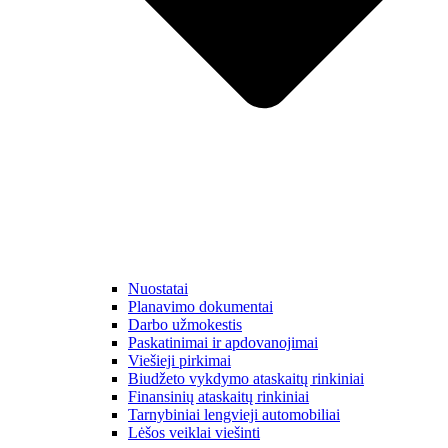
Nuostatai
Planavimo dokumentai
Darbo užmokestis
Paskatinimai ir apdovanojimai
Viešieji pirkimai
Biudžeto vykdymo ataskaitų rinkiniai
Finansinių ataskaitų rinkiniai
Tarnybiniai lengvieji automobiliai
Lėšos veiklai viešinti