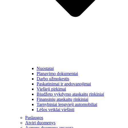
Nuostatai
Planavimo dokumentai
Darbo užmokestis
Paskatinimai ir apdovanojimai
Viešieji pirkimai
Biudžeto vykdymo ataskaitų rinkiniai
Finansinių ataskaitų rinkiniai
Tarnybiniai lengvieji automobiliai
Lėšos veiklai viešinti
Paslaugos
Atviri duomenys
Asmens duomenų apsauga