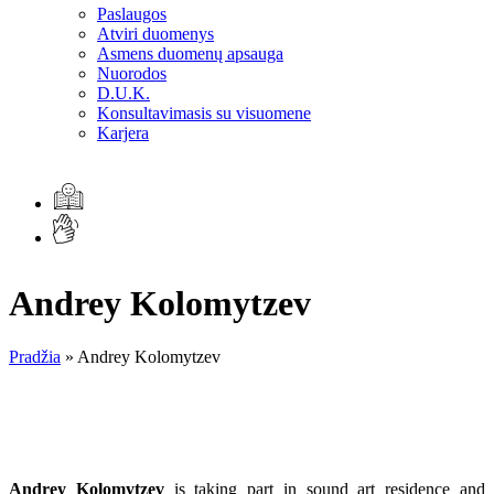
Paslaugos
Atviri duomenys
Asmens duomenų apsauga
Nuorodos
D.U.K.
Konsultavimasis su visuomene
Karjera
Andrey Kolomytzev
Pradžia
»
Andrey Kolomytzev
Andrey Kolomytzev
is taking part in sound art residence and