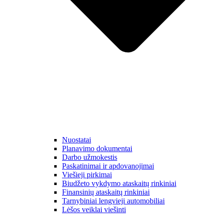
Nuostatai
Planavimo dokumentai
Darbo užmokestis
Paskatinimai ir apdovanojimai
Viešieji pirkimai
Biudžeto vykdymo ataskaitų rinkiniai
Finansinių ataskaitų rinkiniai
Tarnybiniai lengvieji automobiliai
Lėšos veiklai viešinti