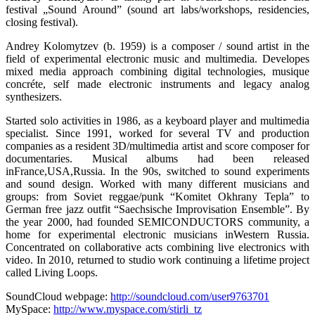
festival „Sound Around” (sound art labs/workshops, residencies,
closing festival).
Andrey Kolomytzev (b. 1959) is a composer / sound artist in the
field of experimental electronic music and multimedia. Developes
mixed media approach combining digital technologies, musique
concréte, self made electronic instruments and legacy analog
synthesizers.
Started solo activities in 1986, as a keyboard player and multimedia
specialist. Since 1991, worked for several TV and production
companies as a resident 3D/multimedia artist and score composer for
documentaries. Musical albums had been released
inFrance,USA,Russia. In the 90s, switched to sound experiments
and sound design. Worked with many different musicians and
groups: from Soviet reggae/punk “Komitet Okhrany Tepla” to
German free jazz outfit “Saechsische Improvisation Ensemble”. By
the year 2000, had founded SEMICONDUCTORS community, a
home for experimental electronic musicians inWestern Russia.
Concentrated on collaborative acts combining live electronics with
video. In 2010, returned to studio work continuing a lifetime project
called Living Loops.
SoundCloud webpage:
http://soundcloud.com/user9763701
MySpace:
http://www.myspace.com/stirli_tz