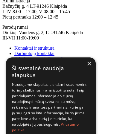
Administracija
Bažnyčių g. 4 LT-91246 Klaipėda
I–IV 8:00 – 17:00, V 08:00 – 15:45
Pietų pertrauka 12:00 – 12:45
Parodų rūmai
Didžioji Vandens g. 2, LT-91246 Klaipėda
III-VII 11:00-19:00
Kontaktai ir struktūra
Darbuotojų kontaktai
Administracinė informacija
×
Korupcijos prevencija
Ši svetainė naudoja
slapukus
Naudojame slapukus siekdami suasmeninti
turinį, skelbimus ir analizuoti srautą. Taip
pat dalijamės informacija apie jūsų
naudojimąsi mūsų svetaine su mūsų
reklamos ir analizės partneriais, kurie gali
ją sujungti su kita informacija, kurią jiems
pateikėte arba kurią jie surinko, kai
naudojatės jų paslaugomis.
Privatumo
politika