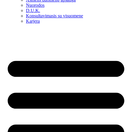
Nuorodos
D.U.K.
Konsultavimasis su visuomene
Karjera