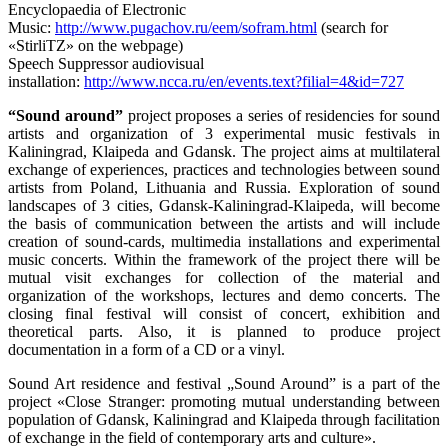
Encyclopaedia of Electronic
Music:
http://www.pugachov.ru/eem/sofram.html
(search for
«StirliTZ» on the webpage)
Speech Suppressor audiovisual
installation:
http://www.ncca.ru/en/events.text?filial=4&id=727
“Sound around”
project proposes a series of residencies for sound
artists and organization of 3 experimental music festivals in
Kaliningrad, Klaipeda and Gdansk. The project aims at multilateral
exchange of experiences, practices and technologies between sound
artists from Poland, Lithuania and Russia. Exploration of sound
landscapes of 3 cities, Gdansk-Kaliningrad-Klaipeda, will become
the basis of communication between the artists and will include
creation of sound-cards, multimedia installations and experimental
music concerts. Within the framework of the project there will be
mutual visit exchanges for collection of the material and
organization of the workshops, lectures and demo concerts. The
closing final festival will consist of concert, exhibition and
theoretical parts. Also, it is planned to produce project
documentation in a form of a CD or a vinyl.
Sound Art residence and festival „Sound Around” is a part of the
project «Close Stranger: promoting mutual understanding between
population of Gdansk, Kaliningrad and Klaipeda through facilitation
of exchange in the field of contemporary arts and culture».