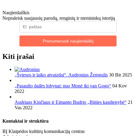
Naujienlaiškis
Nepraleisk naujausių parodų, renginių ir menininkų istorijų
Prenumeruok naujienlaiškį
Kiti įrašai
„Šviesos ir laiko atvaizdai“. Audronius Žemgulis
30 Bir 2025
„Pasaulio dailės lobynai: nuo Monė iki van Gogo“
04 Kov
2022
Audriaus Kinčiaus ir Eimanto Budrio „Būties kasdienybė“
21
Vas 2022
Kontaktai ir struktūra
BĮ Klaipėdos kultūrų komunikacijų centras