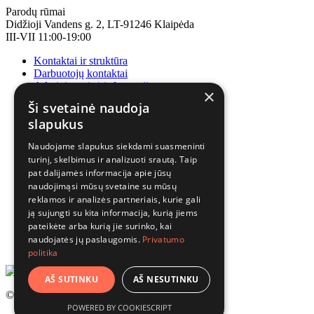
Parodų rūmai
Didžioji Vandens g. 2, LT-91246 Klaipėda
III-VII 11:00-19:00
Kontaktai ir struktūra
Darbuotojų kontaktai
Administracinė informacija
×
Korupcijos prevencija
Ši svetainė naudoja
slapukus
Naudojame slapukus siekdami suasmeninti
turinį, skelbimus ir analizuoti srautą. Taip
pat dalijamės informacija apie jūsų
naudojimąsi mūsų svetaine su mūsų
reklamos ir analizės partneriais, kurie gali
ją sujungti su kita informacija, kurią jiems
pateikėte arba kurią jie surinko, kai
naudojatės jų paslaugomis.
Privatumo
politika
AŠ SUTINKU
AŠ NESUTINKU
© 2025 Visos teisės saugomos.
POWERED BY COOKIESCRIPT