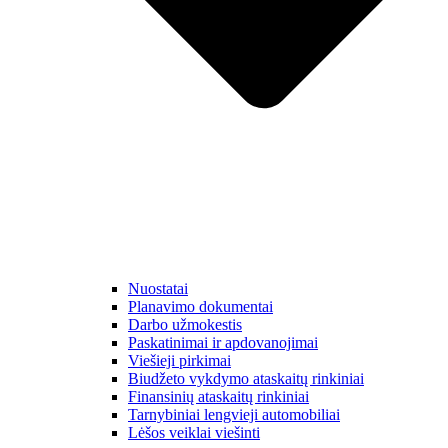
Nuostatai
Planavimo dokumentai
Darbo užmokestis
Paskatinimai ir apdovanojimai
Viešieji pirkimai
Biudžeto vykdymo ataskaitų rinkiniai
Finansinių ataskaitų rinkiniai
Tarnybiniai lengvieji automobiliai
Lėšos veiklai viešinti