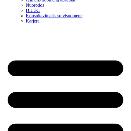
Nuorodos
D.U.K.
Konsultavimasis su visuomene
Karjera