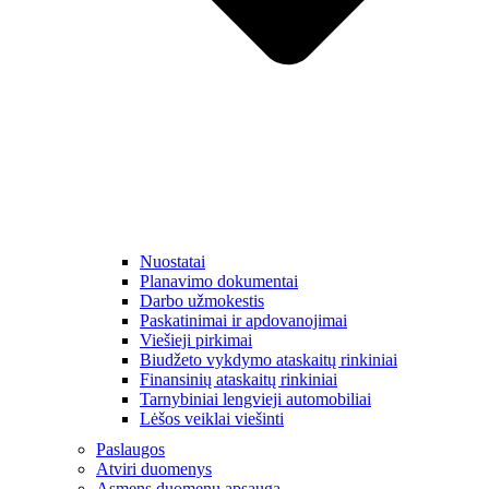
Nuostatai
Planavimo dokumentai
Darbo užmokestis
Paskatinimai ir apdovanojimai
Viešieji pirkimai
Biudžeto vykdymo ataskaitų rinkiniai
Finansinių ataskaitų rinkiniai
Tarnybiniai lengvieji automobiliai
Lėšos veiklai viešinti
Paslaugos
Atviri duomenys
Asmens duomenų apsauga