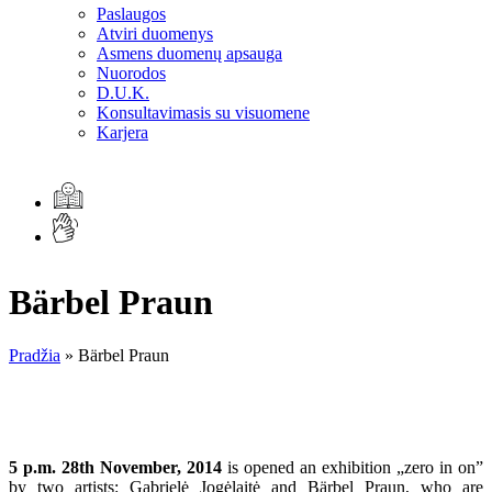
Paslaugos
Atviri duomenys
Asmens duomenų apsauga
Nuorodos
D.U.K.
Konsultavimasis su visuomene
Karjera
Bärbel Praun
Pradžia
»
Bärbel Praun
5 p.m. 28th November, 2014
is opened an exhibition „zero in on”
by two artists: Gabrielė Jogėlaitė and Bärbel Praun, who are