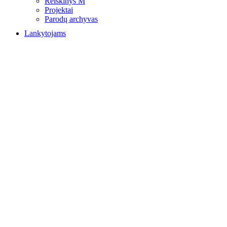
Reiškinys M
Projektai
Parodų archyvas
Lankytojams