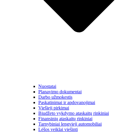
Nuostatai
Planavimo dokumentai
Darbo užmokestis
Paskatinimai ir apdovanojimai
Viešieji pirkimai
Biudžeto vykdymo ataskaitų rinkiniai
Finansinių ataskaitų rinkiniai
Tarnybiniai lengvieji automobiliai
Lėšos veiklai viešinti