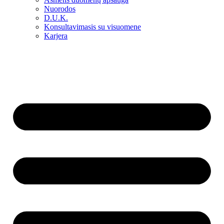
Nuorodos
D.U.K.
Konsultavimasis su visuomene
Karjera