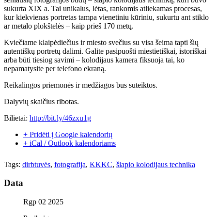
sukurta XIX a. Tai unikalus, lėtas, rankomis atliekamas procesas,
kur kiekvienas portretas tampa vienetiniu kūriniu, sukurtu ant stiklo
ar metalo plokštelės – kaip prieš 170 metų.
Kviečiame klaipėdiečius ir miesto svečius su visa šeima tapti šių
autentiškų portretų dalimi. Galite pasipuošti miestietiškai, istoriškai
arba būti tiesiog savimi – kolodijaus kamera fiksuoja tai, ko
nepamatysite per telefono ekraną.
Reikalingos priemonės ir medžiagos bus suteiktos.
Dalyvių skaičius ribotas.
Bilietai:
http://bit.ly/46zxu1g
+ Pridėti į Google kalendorių
+ iCal / Outlook kalendoriams
Tags:
dirbtuvės
,
fotografija
,
KKKC
,
šlapio kolodijaus technika
Data
Rgp 02 2025