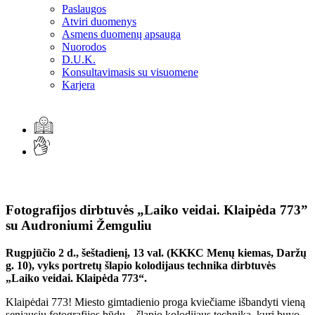
Paslaugos
Atviri duomenys
Asmens duomenų apsauga
Nuorodos
D.U.K.
Konsultavimasis su visuomene
Karjera
Fotografijos dirbtuvės „Laiko veidai. Klaipėda 773”
su Audroniumi Žemguliu
Rugpjūčio 2 d., šeštadienį, 13 val. (KKKC Menų kiemas, Daržų
g. 10), vyks portretų šlapio kolodijaus technika dirbtuvės
„Laiko veidai. Klaipėda 773“.
Klaipėdai 773! Miesto gimtadienio proga kviečiame išbandyti vieną
seniausių fotografijos būdų – šlapio kolodijaus techniką, kuri buvo