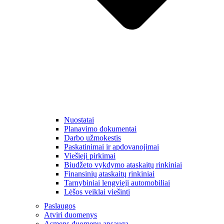
Nuostatai
Planavimo dokumentai
Darbo užmokestis
Paskatinimai ir apdovanojimai
Viešieji pirkimai
Biudžeto vykdymo ataskaitų rinkiniai
Finansinių ataskaitų rinkiniai
Tarnybiniai lengvieji automobiliai
Lėšos veiklai viešinti
Paslaugos
Atviri duomenys
Asmens duomenų apsauga