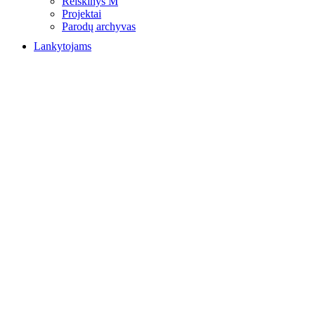
Reiškinys M
Projektai
Parodų archyvas
Lankytojams