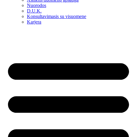
Nuorodos
D.U.K.
Konsultavimasis su visuomene
Karjera