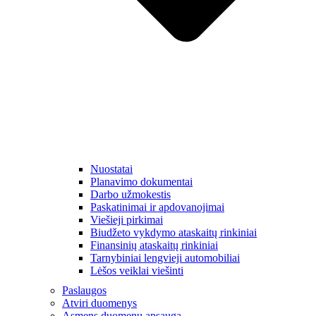
Nuostatai
Planavimo dokumentai
Darbo užmokestis
Paskatinimai ir apdovanojimai
Viešieji pirkimai
Biudžeto vykdymo ataskaitų rinkiniai
Finansinių ataskaitų rinkiniai
Tarnybiniai lengvieji automobiliai
Lėšos veiklai viešinti
Paslaugos
Atviri duomenys
Asmens duomenų apsauga