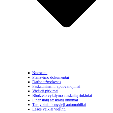
Nuostatai
Planavimo dokumentai
Darbo užmokestis
Paskatinimai ir apdovanojimai
Viešieji pirkimai
Biudžeto vykdymo ataskaitų rinkiniai
Finansinių ataskaitų rinkiniai
Tarnybiniai lengvieji automobiliai
Lėšos veiklai viešinti