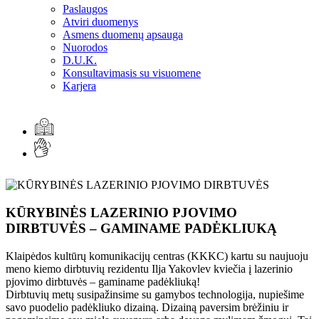
Paslaugos
Atviri duomenys
Asmens duomenų apsauga
Nuorodos
D.U.K.
Konsultavimasis su visuomene
Karjera
KŪRYBINĖS LAZERINIO PJOVIMO
DIRBTUVĖS – GAMINAME PADĖKLIUKĄ
Klaipėdos kultūrų komunikacijų centras (KKKC) kartu su naujuoju
meno kiemo dirbtuvių rezidentu Ilja Yakovlev kviečia į lazerinio
pjovimo dirbtuvės – gaminame padėkliuką!
Dirbtuvių metų susipažinsime su gamybos technologija, nupiešime
savo puodelio padėkliuko dizainą. Dizainą paversim brėžiniu ir