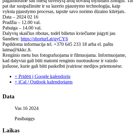
pagaminsime sau mielą suvenyrą arbą dovaną mylimam žmogui. Tai
pat dar susipažinsite ir su lazerio pjaustymo technologija, kaip
vyksta pjaustymo procesas, tapsite savo norimo dizaino kūrėjais.
Data – 2024 02 16
Pradžia – 12.00 val.
Pabaiga – 14.00 val.
Dalyvių skaičius ribotas, todėl bilietus kviečiame įsigyti jau
šiandien:
https://shorturl.at/qyCY6
Papildoma informacija tel. +370 645 233 18 arba el. paštu
laima@kkkc.lt.
Renginio metu bus fotografuojama ir filmuojama. Informuojame,
kad dalyviai gali būti matomi renginio nuotraukose ir vaizdo
įrašuose, kurie gali būti paskelbti įvairiose medijos priemonėse.
+ Pridėti į Google kalendorių
+ iCal / Outlook kalendoriams
Data
Vas 16 2024
Pasibaigęs
Laikas