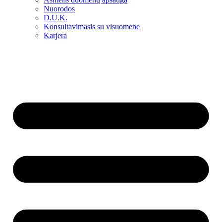
Nuorodos
D.U.K.
Konsultavimasis su visuomene
Karjera