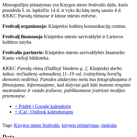
Monografijos pristatymas yra Knygos meno festivalio dalis, kuris
prasideda š. m. lapkričio 14 d. ir vyks iki kitų metų sausio 4 d.
KKKC Parodų rūmuose ir kitose miesto erdvėse.
Festivalį organizuoja:
Klaipėdos kultūrų komunikacijų centras.
Festivalį finansuoja
Klaipėdos miesto savivaldybė ir Lietuvos
kultūros taryba.
Festivalio partneris:
Klaipėdos miesto savivaldybės Imanuelio
Kanto viešoji biblioteka.
KKKC Parodų rūmų (Didžioji Vandens g. 2, Klaipėda) darbo
laikas: trečiadienį–sekmadienį 11–19 val. (valstybinių švenčių
dienomis nedirba). Parodos atidarymo metu bus fotografuojama ir
filmuojama. Informuojame, kad dalyviai gali būti matomi renginio
nuotraukose ir vaizdo įrašuose, publikuotuose įvairiose medijos
priemonėse.
+ Pridėti į Google kalendorių
+ iCal / Outlook kalendoriams
Tags:
Knygos meno festivalis
,
knygos pristatymas
,
mokslas
Data