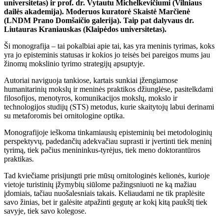
universitetas) ir prof. dr. Vytautu Michelkevičiumi (Vilniaus
dailės akademija). Moderuos kuratorė Skaistė Marčienė
(LNDM Prano Domšaičio galerija). Taip pat dalyvaus dr.
Liutauras Kraniauskas (Klaipėdos universitetas).
Ši monografija – tai pokalbiai apie tai, kas yra meninis tyrimas, koks
yra jo episteminis statusas ir kokios jo teisės bei pareigos mums jau
žinomų mokslinio tyrimo strategijų apsuptyje.
Autoriai naviguoja tankiose, kartais sunkiai įžengiamose
humanitarinių mokslų ir meninės praktikos džiunglėse, pasitelkdami
filosofijos, menotyros, komunikacijos mokslų, mokslo ir
technologijos studijų (STS) metodus, kurie skaitytojų labui derinami
su metaforomis bei ornitologine optika.
Monografijoje ieškoma tinkamiausių episteminių bei metodologinių
perspektyvų, padedančių adekvačiau suprasti ir įvertinti tiek meninį
tyrimą, tiek pačius menininkus-tyrėjus, tiek meno doktorantūros
praktikas.
Tad kviečiame prisijungti prie mūsų ornitologinės kelionės, kurioje
vietoje turistinių įžymybių siūlome pažingsniuoti ne ką mažiau
įdomiais, tačiau nuošalesniais takais. Keliaudami ne tik praplėsite
savo žinias, bet ir galėsite atpažinti gegutę ar kokį kitą paukštį tiek
savyje, tiek savo kolegose.