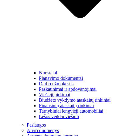
Nuostatai
Planavimo dokumentai
Darbo užmokestis
Paskatinimai ir apdovanojimai
Viešieji pirkimai
Biudžeto vykdymo ataskaitų rinkiniai
Finansinių ataskaitų rinkiniai
Tarnybiniai lengvieji automobiliai
Lėšos veiklai viešinti
Paslaugos
Atviri duomenys
Asmens duomenų apsauga