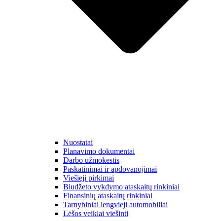
Nuostatai
Planavimo dokumentai
Darbo užmokestis
Paskatinimai ir apdovanojimai
Viešieji pirkimai
Biudžeto vykdymo ataskaitų rinkiniai
Finansinių ataskaitų rinkiniai
Tarnybiniai lengvieji automobiliai
Lėšos veiklai viešinti