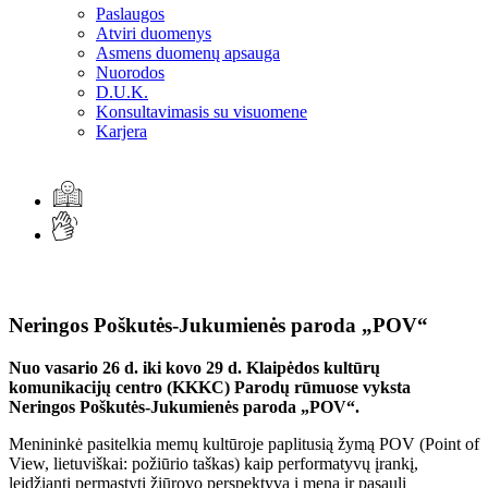
Paslaugos
Atviri duomenys
Asmens duomenų apsauga
Nuorodos
D.U.K.
Konsultavimasis su visuomene
Karjera
Neringos Poškutės-Jukumienės paroda „POV“
Nuo vasario 26 d. iki kovo 29 d. Klaipėdos kultūrų
komunikacijų centro (KKKC) Parodų rūmuose vyksta
Neringos Poškutės-Jukumienės paroda „POV“.
Menininkė pasitelkia memų kultūroje paplitusią žymą POV (Point of
View, lietuviškai: požiūrio taškas) kaip performatyvų įrankį,
leidžiantį permąstyti žiūrovo perspektyvą į meną ir pasaulį