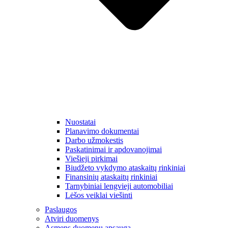
Nuostatai
Planavimo dokumentai
Darbo užmokestis
Paskatinimai ir apdovanojimai
Viešieji pirkimai
Biudžeto vykdymo ataskaitų rinkiniai
Finansinių ataskaitų rinkiniai
Tarnybiniai lengvieji automobiliai
Lėšos veiklai viešinti
Paslaugos
Atviri duomenys
Asmens duomenų apsauga