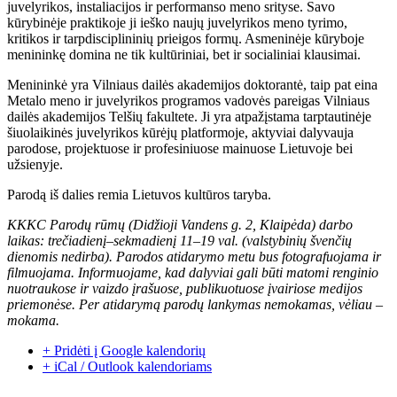
juvelyrikos, instaliacijos ir performanso meno srityse. Savo
kūrybinėje praktikoje ji ieško naujų juvelyrikos meno tyrimo,
kritikos ir tarpdisciplininių prieigos formų. Asmeninėje kūryboje
menininkę domina ne tik kultūriniai, bet ir socialiniai klausimai.
Menininkė yra Vilniaus dailės akademijos doktorantė, taip pat eina
Metalo meno ir juvelyrikos programos vadovės pareigas Vilniaus
dailės akademijos Telšių fakultete. Ji yra atpažįstama tarptautinėje
šiuolaikinės juvelyrikos kūrėjų platformoje, aktyviai dalyvauja
parodose, projektuose ir profesiniuose mainuose Lietuvoje bei
užsienyje.
Parodą iš dalies remia Lietuvos kultūros taryba.
KKKC Parodų rūmų (Didžioji Vandens g. 2, Klaipėda) darbo
laikas: trečiadienį–sekmadienį 11–19 val. (valstybinių švenčių
dienomis nedirba). Parodos atidarymo metu bus fotografuojama ir
filmuojama. Informuojame, kad dalyviai gali būti matomi renginio
nuotraukose ir vaizdo įrašuose, publikuotuose įvairiose medijos
priemonėse. Per atidarymą parodų lankymas nemokamas, vėliau –
mokama.
+ Pridėti į Google kalendorių
+ iCal / Outlook kalendoriams