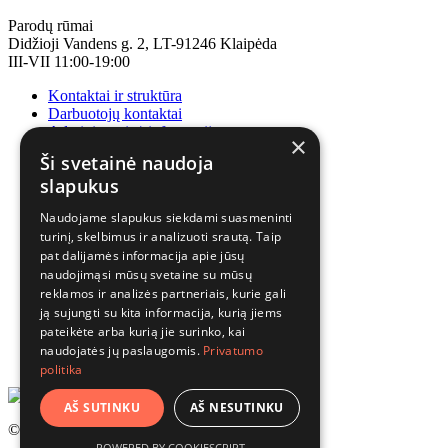
Parodų rūmai
Didžioji Vandens g. 2, LT-91246 Klaipėda
III-VII 11:00-19:00
Kontaktai ir struktūra
Darbuotojų kontaktai
Administracinė informacija
×
Korupcijos prevencija
Ši svetainė naudoja
slapukus
Naudojame slapukus siekdami suasmeninti
turinį, skelbimus ir analizuoti srautą. Taip
pat dalijamės informacija apie jūsų
naudojimąsi mūsų svetaine su mūsų
reklamos ir analizės partneriais, kurie gali
ją sujungti su kita informacija, kurią jiems
pateikėte arba kurią jie surinko, kai
naudojatės jų paslaugomis.
Privatumo
politika
AŠ SUTINKU
AŠ NESUTINKU
© 2025 Visos teisės saugomos.
POWERED BY COOKIESCRIPT