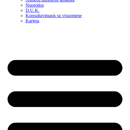
Nuorodos
D.U.K.
Konsultavimasis su visuomene
Karjera