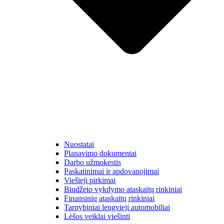
Nuostatai
Planavimo dokumentai
Darbo užmokestis
Paskatinimai ir apdovanojimai
Viešieji pirkimai
Biudžeto vykdymo ataskaitų rinkiniai
Finansinių ataskaitų rinkiniai
Tarnybiniai lengvieji automobiliai
Lėšos veiklai viešinti