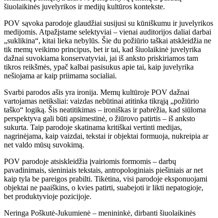
šiuolaikinės juvelyrikos ir medijų kultūros kontekste.
POV sąvoka parodoje glaudžiai susijusi su kūniškumu ir juvelyrikos
medijomis. Atpažįstame selektyviai – vienai auditorijos daliai darbai
„suklikina“, kitai lieka nebylūs. Šie du požiūrio taškai atskleidžia ne
tik memų veikimo principus, bet ir tai, kad šiuolaikinė juvelyrika
dažnai suvokiama konservatyviai, jai iš anksto priskiriamos tam
tikros reikšmės, ypač kalbai pasisukus apie tai, kaip juvelyrika
nešiojama ar kaip priimama socialiai.
Svarbi parodos ašis yra ironija. Memų kultūroje POV dažnai
vartojamas netiksliai: vaizdas nebūtinai atitinka tikrąją „požiūrio
taško“ logiką. Šis neatitikimas – ironiškas ir pabrėžia, kad siūloma
perspektyva gali būti apsimestinė, o žiūrovo patirtis – iš anksto
sukurta. Taip parodoje skatinama kritiškai vertinti medijas,
nagrinėjama, kaip vaizdai, tekstai ir objektai formuoja, nukreipia ar
net valdo mūsų suvokimą.
POV parodoje atsiskleidžia įvairiomis formomis – darbų
pavadinimais, sieniniais tekstais, antropologiniais piešiniais ar net
kaip tyla be pareigos prabilti. Tikėtina, visi parodoje eksponuojami
objektai ne paaiškins, o kvies patirti, suabejoti ir likti nepatogioje,
bet produktyvioje pozicijoje.
Neringa Poškutė-Jukumienė – menininkė, dirbanti šiuolaikinės