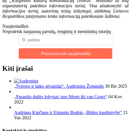
BĮ „Klaipėdos kultūrų komunikacijų centras” neatsako už kitų
organizatorių pateiktos informacijos turinį. Visa atsakomybė už
informacijos turinį, autorinių teisių laikymąsi, atitikimą Lietuvos
Respublikos įstatymams tenka informaciją pateikusiam šaltiniui.
Naujienlaiškis
Nepraleisk naujausių parodų, renginių ir menininkų istorijų
Prenumeruok naujienlaiškį
Kiti įrašai
„Šviesos ir laiko atvaizdai“. Audronius Žemgulis
30 Bir 2025
„Pasaulio dailės lobynai: nuo Monė iki van Gogo“
04 Kov
2022
Audriaus Kinčiaus ir Eimanto Budrio „Būties kasdienybė“
21
Vas 2022
Kontaktai ir struktūra