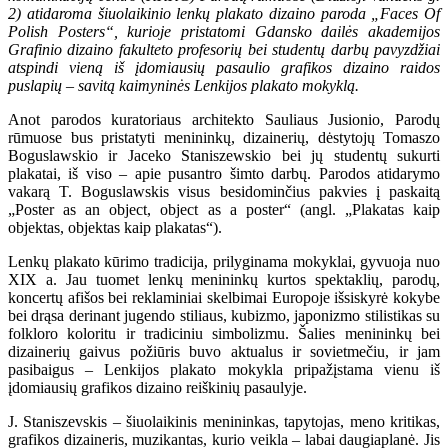
2) atidaroma šiuolaikinio lenkų plakato dizaino paroda „Faces Of
Polish Posters“, kurioje pristatomi Gdansko dailės akademijos
Grafinio dizaino fakulteto profesorių bei studentų darbų pavyzdžiai
atspindi vieną iš įdomiausių pasaulio grafikos dizaino raidos
puslapių – savitą kaimyninės Lenkijos plakato mokyklą.
Anot parodos kuratoriaus architekto Sauliaus Jusionio, Parodų
rūmuose bus pristatyti menininkų, dizainerių, dėstytojų Tomaszo
Boguslawskio ir Jaceko Staniszewskio bei jų studentų sukurti
plakatai, iš viso – apie pusantro šimto darbų. Parodos atidarymo
vakarą T. Boguslawskis visus besidominčius pakvies į paskaitą
„Poster as an object, object as a poster“ (angl. „Plakatas kaip
objektas, objektas kaip plakatas“).
Lenkų plakato kūrimo tradicija, prilyginama mokyklai, gyvuoja nuo
XIX a. Jau tuomet lenkų menininkų kurtos spektaklių, parodų,
koncertų afišos bei reklaminiai skelbimai Europoje išsiskyrė kokybe
bei drąsa derinant jugendo stiliaus, kubizmo, japonizmo stilistikas su
folkloro koloritu ir tradiciniu simbolizmu. Šalies menininkų bei
dizainerių gaivus požiūris buvo aktualus ir sovietmečiu, ir jam
pasibaigus – Lenkijos plakato mokykla pripažįstama vienu iš
įdomiausių grafikos dizaino reiškinių pasaulyje.
J. Staniszevskis – šiuolaikinis menininkas, tapytojas, meno kritikas,
grafikos dizaineris, muzikantas, kurio veikla – labai daugiaplanė. Jis