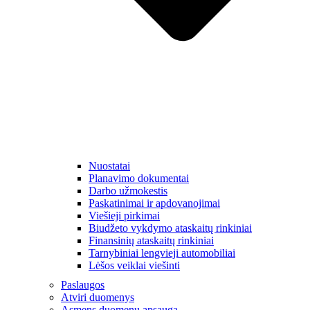
Nuostatai
Planavimo dokumentai
Darbo užmokestis
Paskatinimai ir apdovanojimai
Viešieji pirkimai
Biudžeto vykdymo ataskaitų rinkiniai
Finansinių ataskaitų rinkiniai
Tarnybiniai lengvieji automobiliai
Lėšos veiklai viešinti
Paslaugos
Atviri duomenys
Asmens duomenų apsauga