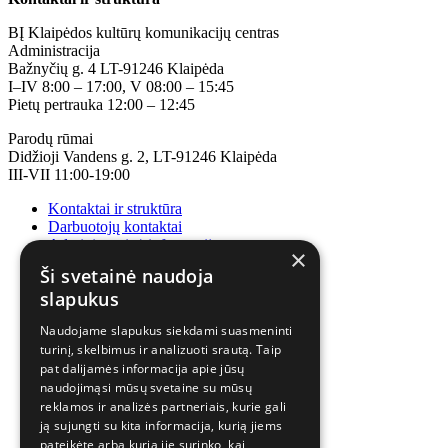
BĮ Klaipėdos kultūrų komunikacijų centras
Administracija
Bažnyčių g. 4 LT-91246 Klaipėda
I–IV 8:00 – 17:00, V 08:00 – 15:45
Pietų pertrauka 12:00 – 12:45
Parodų rūmai
Didžioji Vandens g. 2, LT-91246 Klaipėda
III-VII 11:00-19:00
Kontaktai ir struktūra
Darbuotojų kontaktai
Administracinė informacija
×
Korupcijos prevencija
Ši svetainė naudoja
slapukus
Naudojame slapukus siekdami suasmeninti
turinį, skelbimus ir analizuoti srautą. Taip
pat dalijamės informacija apie jūsų
naudojimąsi mūsų svetaine su mūsų
reklamos ir analizės partneriais, kurie gali
ją sujungti su kita informacija, kurią jiems
pateikėte arba kurią jie surinko, kai