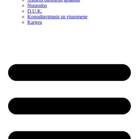
Nuorodos
D.U.K.
Konsultavimasis su visuomene
Karjera