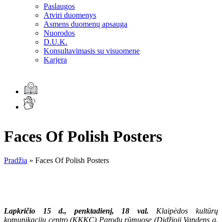
Paslaugos
Atviri duomenys
Asmens duomenų apsauga
Nuorodos
D.U.K.
Konsultavimasis su visuomene
Karjera
Faces Of Polish Posters
Pradžia
»
Faces Of Polish Posters
Lapkričio 15 d., penktadienį, 18 val.
Klaipėdos kultūrų
komunikacijų centro (KKKC) Parodų
rūmuose (Didžioji Vandens g.