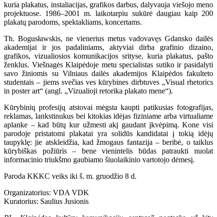
kuria plakatus, instaliacijas, grafikos darbus, dalyvauja viešojo meno
projektuose. 1986–2001 m. laikotarpiu sukūrė daugiau kaip 200
plakatų parodoms, spektakliams, koncertams.
Th. Bogusławskis, ne vienerius metus vadovavęs Gdansko dailės
akademijai ir jos padaliniams, aktyviai dirba grafinio dizaino,
grafikos, vizualiosios komunikacijos srityse, kuria plakatus, pašto
ženklus. Viešnagės Klaipėdoje metu specialistas sutiko ir pasidalyti
savo žiniomis su Vilniaus dailės akademijos Klaipėdos fakulteto
studentais – jiems svečias ves kūrybines dirbtuves „Visual rhetorics
in poster art“ (angl. „Vizualioji retorika plakato mene“).
Kūrybinių profesijų atstovai mėgsta kaupti patikusias fotografijas,
reklamas, lankstinukus bei kitokias idėjas fiziniame arba virtualiame
aplanke – kad būtų kur užmesti akį gaudant įkvėpimą. Kone visi
parodoje pristatomi plakatai yra solidūs kandidatai į tokią idėjų
taupyklę: jie atskleidžia, kad žmogaus fantazija – beribė, o taiklus
kūrybiškas požiūris – bene vienintelis būdas patraukti nuolat
informacinio triukšmo gaubiamo šiuolaikinio vartotojo dėmesį.
Paroda KKKC veiks iki š. m. gruodžio 8 d.
Organizatorius: VDA VDK
Kuratorius: Saulius Jusionis