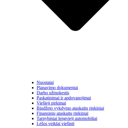
Nuostatai
Planavimo dokumentai
Darbo užmokestis
Paskatinimai ir apdovanojimai
Viešieji pirkimai
Biudžeto vykdymo ataskaitų rinkiniai
Finansinių ataskaitų rinkiniai
Tarnybiniai lengvieji automobiliai
Lėšos veiklai viešinti