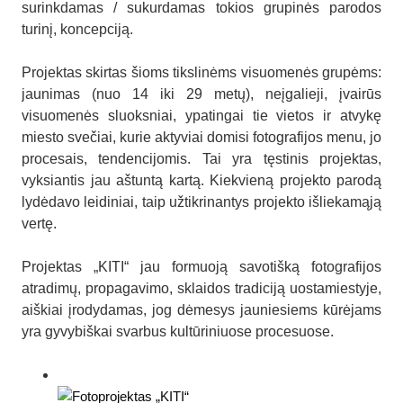
surinkdamas / sukurdamas tokios grupinės parodos
turinį, koncepciją.
Projektas skirtas šioms tikslinėms visuomenės grupėms:
jaunimas (nuo 14 iki 29 metų), neįgalieji, įvairūs
visuomenės sluoksniai, ypatingai tie vietos ir atvykę
miesto svečiai, kurie aktyviai domisi fotografijos menu, jo
procesais, tendencijomis. Tai yra tęstinis projektas,
vyksiantis jau aštuntą kartą. Kiekvieną projekto parodą
lydėdavo leidiniai, taip užtikrinantys projekto išliekamąją
vertę.
Projektas „KITI“ jau formuoją savotišką fotografijos
atradimų, propagavimo, sklaidos tradiciją uostamiestyje,
aiškiai įrodydamas, jog dėmesys jauniesiems kūrėjams
yra gyvybiškai svarbus kultūriniuose procesuose.