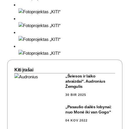
Kiti įrašai
„Šviesos ir laiko
atvaizdai“. Audronius
Žemgulis
30 BIR 2025
„Pasaulio dailės lobynai:
nuo Monė iki van Gogo“
04 KOV 2022