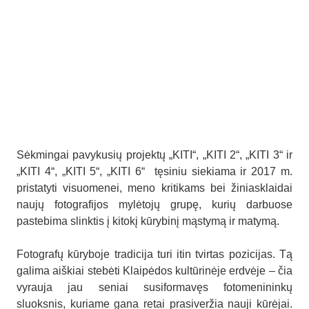
Sėkmingai pavykusių projektų „KITI“, „KITI 2“, „KITI 3“ ir
„KITI 4“, „KITI 5“, „KITI 6“ tęsiniu siekiama ir 2017 m.
pristatyti visuomenei, meno kritikams bei žiniasklaidai
naujų fotografijos mylėtojų grupę, kurių darbuose
pastebima slinktis į kitokį kūrybinį mąstymą ir matymą.
Fotografų kūryboje tradicija turi itin tvirtas pozicijas. Tą
galima aiškiai stebėti Klaipėdos kultūrinėje erdvėje – čia
vyrauja jau seniai susiformavęs fotomenininkų
sluoksnis, kuriame gana retai prasiveržia nauji kūrėjai.