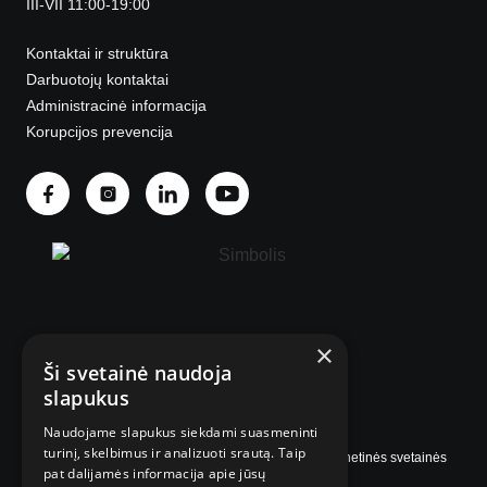
III-VII 11:00-19:00
Kontaktai ir struktūra
Darbuotojų kontaktai
Administracinė informacija
Korupcijos prevencija
×
© 2025 Visos teisės saugomos.
Ši svetainė naudoja
slapukus
Naudojame slapukus siekdami suasmeninti
turinį, skelbimus ir analizuoti srautą. Taip
Internetinės svetainės
pat dalijamės informacija apie jūsų