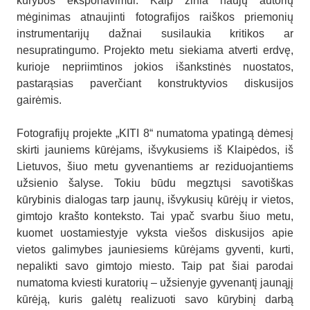
kūrybos eksponavimui. Kaip žinia naujų autorių
mėginimas atnaujinti fotografijos raiškos priemonių
instrumentarijų dažnai susilaukia kritikos ar
nesupratingumo. Projekto metu siekiama atverti erdvę,
kurioje nepriimtinos jokios išankstinės nuostatos,
pastarąsias paverčiant konstruktyvios diskusijos
gairėmis.
Fotografijų projekte „KITI 8“ numatoma ypatingą dėmesį
skirti jauniems kūrėjams, išvykusiems iš Klaipėdos, iš
Lietuvos, šiuo metu gyvenantiems ar reziduojantiems
užsienio šalyse. Tokiu būdu megztųsi savotiškas
kūrybinis dialogas tarp jaunų, išvykusių kūrėjų ir vietos,
gimtojo krašto konteksto. Tai ypač svarbu šiuo metu,
kuomet uostamiestyje vyksta viešos diskusijos apie
vietos galimybes jauniesiems kūrėjams gyventi, kurti,
nepalikti savo gimtojo miesto. Taip pat šiai parodai
numatoma kviesti kuratorių – užsienyje gyvenantį jaunąjį
kūrėją, kuris galėtų realizuoti savo kūrybinį darbą