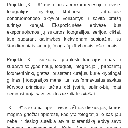
Projekto „KITI 8” metu bus atrenkami viešoje erdvėje,
fotografijos mylėtojų klubuose ir virtualiose
bendruomenėse aktyviai veikiantys ir savita braižą
turintys kūrėjai. Ekspozicinėse erdvėse bus
eksponuojamos jų sukurtos fotografijos, serijos, ciklai,
taip sudarant galimybes kiekvienam susipažinti su
šiandieniniais jaunųjų fotografų kūrybiniais ieškojimais.
Projektu KITI siekiama praplėsti tradicijos ribas ir
sudaryti sąlygas naujų fotografų integracijai į pripažintų
fotomenininkų gretas, pristatant kūrėjus, kurie kryptingai
gilinasi į fotografijos meną, turi susiformavusius savitus
kūrybos principus, tačiau dėl įvairių aplinkybių retai
demonstruoja savo veiklos rezultatus viešai.
„KITI 8“ siekiama apeiti visas aštrias diskusijas, kurios
mėgina griežtai apibrėžti, kas yra fotografija, o kas jau
nebe ir tiesiog suteikia atvirą tolerantišką erdvę savo