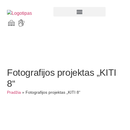
Parodos ir renginiai
Fotografijos projektas „KITI
8“
Pradžia
»
Fotografijos projektas „KITI 8“