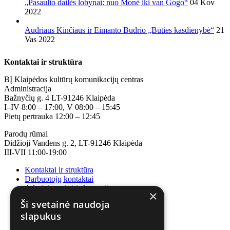
„Pasaulio dailės lobynai: nuo Monė iki van Gogo“
04 Kov
2022
Audriaus Kinčiaus ir Eimanto Budrio „Būties kasdienybė“
21
Vas 2022
Kontaktai ir struktūra
BĮ Klaipėdos kultūrų komunikacijų centras
Administracija
Bažnyčių g. 4 LT-91246 Klaipėda
I–IV 8:00 – 17:00, V 08:00 – 15:45
Pietų pertrauka 12:00 – 12:45
Parodų rūmai
Didžioji Vandens g. 2, LT-91246 Klaipėda
III-VII 11:00-19:00
Kontaktai ir struktūra
Darbuotojų kontaktai
Administracinė informacija
×
Korupcijos prevencija
Ši svetainė naudoja
slapukus