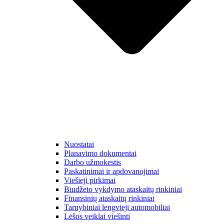
Nuostatai
Planavimo dokumentai
Darbo užmokestis
Paskatinimai ir apdovanojimai
Viešieji pirkimai
Biudžeto vykdymo ataskaitų rinkiniai
Finansinių ataskaitų rinkiniai
Tarnybiniai lengvieji automobiliai
Lėšos veiklai viešinti