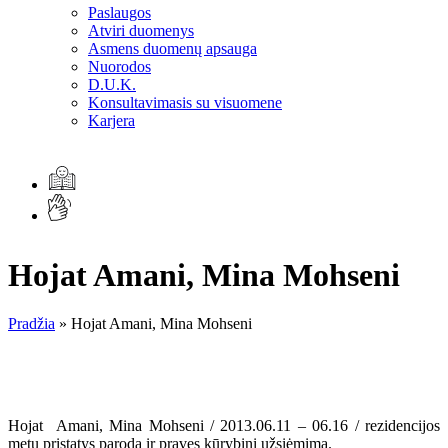
Paslaugos
Atviri duomenys
Asmens duomenų apsauga
Nuorodos
D.U.K.
Konsultavimasis su visuomene
Karjera
Hojat Amani, Mina Mohseni
Pradžia
»
Hojat Amani, Mina Mohseni
Hojat Amani, Mina Mohseni / 2013.06.11 – 06.16 / rezidencijos
metu pristatys parodą ir praves kūrybinį užsiėmimą.