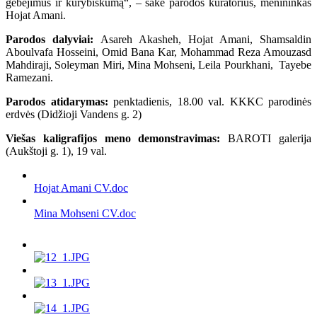
gebėjimus ir kūrybiškumą“, – sakė parodos kuratorius, menininkas
Hojat Amani.
Parodos dalyviai:
Asareh Akasheh, Hojat Amani, Shamsaldin
Aboulvafa Hosseini, Omid Bana Kar, Mohammad Reza Amouzasd
Mahdiraji, Soleyman Miri, Mina Mohseni, Leila Pourkhani, Tayebe
Ramezani.
Parodos atidarymas:
penktadienis, 18.00 val.
KKKC parodinės
erdvės (Didžioji Vandens g. 2)
Viešas kaligrafijos meno demonstravimas:
BAROTI galerija
(Aukštoji g. 1), 19 val.
Hojat Amani CV.doc
Mina Mohseni CV.doc