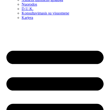
Nuorodos
D.U.K.
Konsultavimasis su visuomene
Karjera