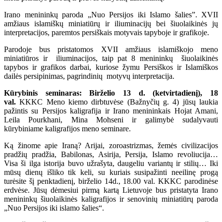
Irano menininkų paroda „Nuo Persijos iki Islamo šalies”. XVII
amžiaus islamiškų miniatiūrų ir iliuminacijų bei šiuolaikinės jų
interpretacijos, paremtos persiškais motyvais tapyboje ir grafikoje.
Parodoje bus pristatomos XVII amžiaus islamiškojo meno
miniatiūros ir iliuminacijos, taip pat 8 menininkų šiuolaikinės
tapybos ir grafikos darbai, kuriose žymu Persiškos ir Islamiškos
dailės persipinimas, pagrindinių motyvų interpretacija.
Kūrybinis seminaras:
Birželio 13 d. (ketvirtadienį), 18
val.
KKKC Meno kiemo dirbtuvėse (Bažnyčių g. 4) jūsų laukia
pažintis su Persijos kaligrafija ir Irano menininkais Hojat Amani,
Leila Pourkhani, Mina Mohseni ir galimybė sudalyvauti
kūrybiniame kaligrafijos meno seminare.
Ką žinome apie Iraną? Arijai, zoroastrizmas, žemės civilizacijos
pradžių pradžia, Babilonas, Asirija, Persija, Islamo revoliucija…
Visa ši ilga istorija buvo užrašyta, daugeliu variantų ir stilių… Iki
mūsų dienų išliko tik keli, su kuriais susipažinti neeilinę progą
turėsite šį penktadienį, birželio 14d., 18.00 val. KKKC parodinėse
erdvėse. Jūsų dėmesiui pirmą kartą Lietuvoje bus pristatyta Irano
menininkų šiuolaikinės kaligrafijos ir senovinių miniatiūrų paroda
„Nuo Persijos iki islamo šalies“.