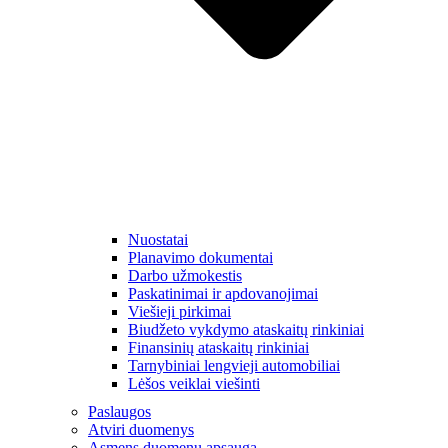
Nuostatai
Planavimo dokumentai
Darbo užmokestis
Paskatinimai ir apdovanojimai
Viešieji pirkimai
Biudžeto vykdymo ataskaitų rinkiniai
Finansinių ataskaitų rinkiniai
Tarnybiniai lengvieji automobiliai
Lėšos veiklai viešinti
Paslaugos
Atviri duomenys
Asmens duomenų apsauga