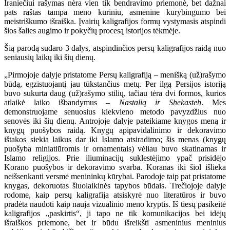
Iraniečiui rašymas nėra vien tik bendravimo priemonė, bet dažnai
pats raštas tampa meno kūriniu, asmenine kūrybingumo bei
meistriškumo išraiška. Įvairių kaligrafijos formų vystymasis atspindi
šios šalies augimo ir pokyčių procesą istorijos tėkmėje.
Šią parodą sudaro 3 dalys, atspindinčios persų kaligrafijos raidą nuo
seniausių laikų iki šių dienų.
„Pirmojoje dalyje pristatome Persų kaligrafiją – menišką (už)rašymo
būdą, egzistuojantį jau tūkstančius metų. Per ilgą Persijos istoriją
buvo sukurta daug (už)rašymo stilių, tačiau tėra dvi formos, kurios
atlaikė laiko išbandymus –
Nastaliq ir Shekasteh
. Mes
demonstruojame senuosius kiekvieno metodo pavyzdžius nuo
senovės iki šių dienų. Antrojoje dalyje pateikiame knygos meną ir
knygų puošybos raidą. Knygų apipavidalinimo ir dekoravimo
ištakos siekia laikus dar iki Islamo atsiradimo; šis menas (knygų
puošyba miniatiūromis ir ornamentais) vėliau buvo skatinamas ir
Islamo religijos. Prie iliuminacijų suklestėjimo ypač prisidėjo
Korano puošybos ir dekoravimo svarba. Koranas iki šiol išlieka
neišsenkanti versmė menininkų kūrybai. Parodoje taip pat pristatome
knygas, dekoruotas šiuolaikinės tapybos būdais. Trečiojoje dalyje
rodome, kaip persų kaligrafija atsiskyrė nuo literatūros ir buvo
pradėta naudoti kaip nauja vizualinio meno kryptis. Iš tiesų pasikeitė
kaligrafijos „paskirtis“, ji tapo ne tik komunikacijos bei idėjų
išraiškos priemone, bet ir būdu išreikšti asmeninius meninius