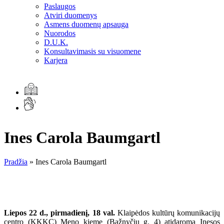
Paslaugos
Atviri duomenys
Asmens duomenų apsauga
Nuorodos
D.U.K.
Konsultavimasis su visuomene
Karjera
Ines Carola Baumgartl
Pradžia
»
Ines Carola Baumgartl
Liepos 22 d., pirmadienį, 18 val.
Klaipėdos kultūrų komunikacijų
centro (KKKC) Meno kieme (Bažnyčių g. 4) atidaroma Inesos