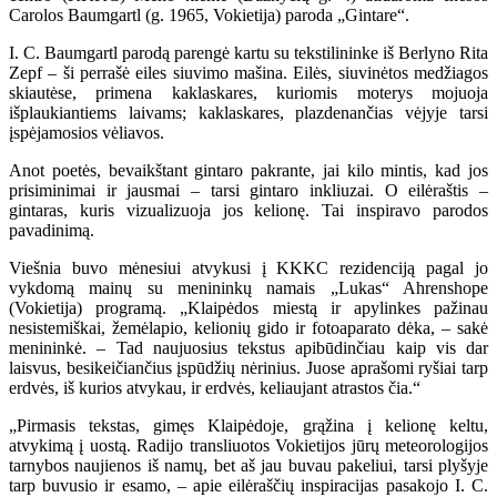
Carolos Baumgartl (g. 1965, Vokietija) paroda „Gintare“.
I. C. Baumgartl parodą parengė kartu su tekstilininke iš Berlyno Rita
Zepf
–
ši perrašė eiles siuvimo mašina. Eilės, siuvinėtos medžiagos
skiautėse, primena kaklaskares, kuriomis moterys mojuoja
išplaukiantiems laivams; kaklaskares, plazdenančias vėjyje tarsi
įspėjamosios vėliavos.
Anot poetės, bevaikštant gintaro pakrante, jai kilo mintis, kad jos
prisiminimai ir jausmai – tarsi gintaro inkliuzai. O eilėraštis –
gintaras, kuris vizualizuoja jos kelionę. Tai inspiravo parodos
pavadinimą.
Viešnia buvo mėnesiui atvykusi į KKKC rezidenciją pagal jo
vykdomą mainų su menininkų namais „Lukas“ Ahrenshope
(Vokietija) programą. „Klaipėdos miestą ir apylinkes pažinau
nesistemiškai, žemėlapio, kelionių gido ir fotoaparato dėka, – sakė
menininkė. – Tad naujuosius tekstus apibūdinčiau kaip vis dar
laisvus, besikeičiančius įspūdžių nėrinius. Juose aprašomi ryšiai tarp
erdvės, iš kurios atvykau, ir erdvės, keliaujant atrastos čia.“
„Pirmasis tekstas, gimęs Klaipėdoje, grąžina į kelionę keltu,
atvykimą į uostą. Radijo transliuotos Vokietijos jūrų meteorologijos
tarnybos naujienos iš namų, bet aš jau buvau pakeliui, tarsi plyšyje
tarp buvusio ir esamo, – apie eilėraščių inspiracijas pasakojo I. C.