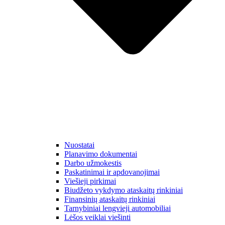
Nuostatai
Planavimo dokumentai
Darbo užmokestis
Paskatinimai ir apdovanojimai
Viešieji pirkimai
Biudžeto vykdymo ataskaitų rinkiniai
Finansinių ataskaitų rinkiniai
Tarnybiniai lengvieji automobiliai
Lėšos veiklai viešinti