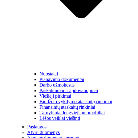
Nuostatai
Planavimo dokumentai
Darbo užmokestis
Paskatinimai ir apdovanojimai
Viešieji pirkimai
Biudžeto vykdymo ataskaitų rinkiniai
Finansinių ataskaitų rinkiniai
Tarnybiniai lengvieji automobiliai
Lėšos veiklai viešinti
Paslaugos
Atviri duomenys
Asmens duomenų apsauga