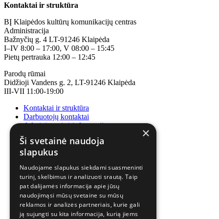
Kontaktai ir struktūra
BĮ Klaipėdos kultūrų komunikacijų centras
Administracija
Bažnyčių g. 4 LT-91246 Klaipėda
I–IV 8:00 – 17:00, V 08:00 – 15:45
Pietų pertrauka 12:00 – 12:45
Parodų rūmai
Didžioji Vandens g. 2, LT-91246 Klaipėda
III-VII 11:00-19:00
Kontaktai ir struktūra
Darbuotojų kontaktai
Administracinė informacija
×
Korupcijos prevencija
Ši svetainė naudoja
slapukus
Naudojame slapukus siekdami suasmeninti
turinį, skelbimus ir analizuoti srautą. Taip
pat dalijamės informacija apie jūsų
naudojimąsi mūsų svetaine su mūsų
reklamos ir analizės partneriais, kurie gali
ją sujungti su kita informacija, kurią jiems