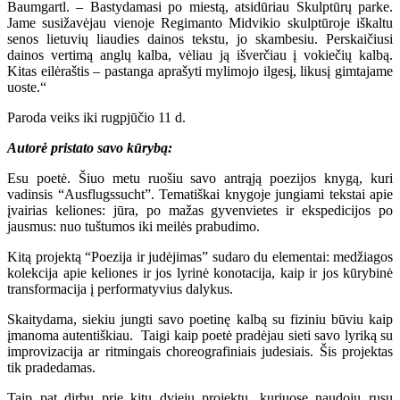
Baumgartl. – Bastydamasi po miestą, atsidūriau Skulptūrų parke.
Jame susižavėjau vienoje Regimanto Midvikio skulptūroje iškaltu
senos lietuvių liaudies dainos tekstu, jo skambesiu. Perskaičiusi
dainos vertimą anglų kalba, vėliau ją išverčiau į vokiečių kalbą.
Kitas eilėraštis – pastanga aprašyti mylimojo ilgesį, likusį gimtajame
uoste.“
Paroda veiks iki rugpjūčio 11 d.
Autorė pristato savo kūrybą:
Esu poetė. Šiuo metu ruošiu savo antrąją poezijos knygą, kuri
vadinsis “Ausflugssucht”. Tematiškai knygoje jungiami tekstai apie
įvairias keliones: jūra, po mažas gyvenvietes ir ekspedicijos po
jausmus: nuo tuštumos iki meilės prabudimo.
Kitą projektą “Poezija ir judėjimas” sudaro du elementai: medžiagos
kolekcija apie keliones ir jos lyrinė konotacija, kaip ir jos kūrybinė
transformacija į performatyvius dalykus.
Skaitydama, siekiu jungti savo poetinę kalbą su fiziniu būviu kaip
įmanoma autentiškiau. Taigi kaip poetė pradėjau sieti savo lyriką su
improvizacija ar ritmingais choreografiniais judesiais. Šis projektas
tik pradedamas.
Taip pat dirbu prie kitų dviejų projektų, kuriuose naudoju rusų