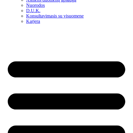
Nuorodos
D.U.K.
Konsultavimasis su visuomene
Karjera