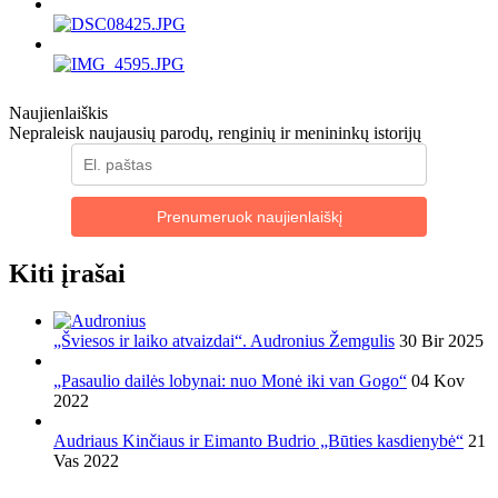
Naujienlaiškis
Nepraleisk naujausių parodų, renginių ir menininkų istorijų
Prenumeruok naujienlaiškį
Kiti įrašai
„Šviesos ir laiko atvaizdai“. Audronius Žemgulis
30 Bir 2025
„Pasaulio dailės lobynai: nuo Monė iki van Gogo“
04 Kov
2022
Audriaus Kinčiaus ir Eimanto Budrio „Būties kasdienybė“
21
Vas 2022