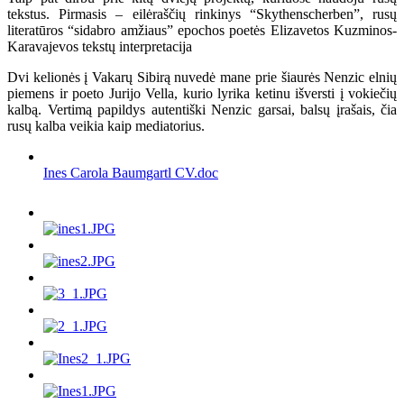
tekstus. Pirmasis – eilėraščių rinkinys “Skythenscherben”, rusų
literatūros “sidabro amžiaus” epochos poetės Elizavetos Kuzminos-
Karavajevos tekstų interpretacija
Dvi kelionės į Vakarų Sibirą nuvedė mane prie šiaurės Nenzic elnių
piemens ir poeto Jurijo Vella, kurio lyrika ketinu išversti į vokiečių
kalbą. Vertimą papildys autentiški Nenzic garsai, balsų įrašais, čia
rusų kalba veikia kaip mediatorius.
Ines Carola Baumgartl CV.doc