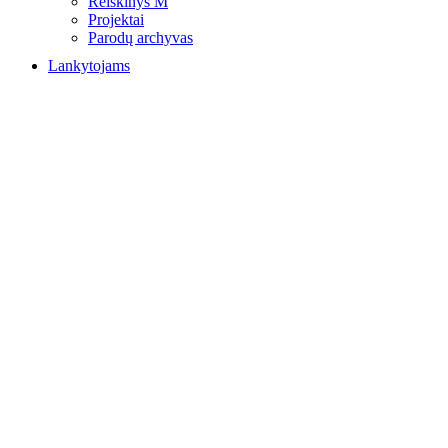
Reiškinys M
Projektai
Parodų archyvas
Lankytojams