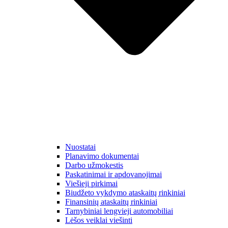
Nuostatai
Planavimo dokumentai
Darbo užmokestis
Paskatinimai ir apdovanojimai
Viešieji pirkimai
Biudžeto vykdymo ataskaitų rinkiniai
Finansinių ataskaitų rinkiniai
Tarnybiniai lengvieji automobiliai
Lėšos veiklai viešinti