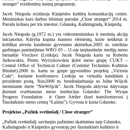
stranger” rezidentūrų mainų programoje.
Jacek Niegoda reziduoja Klaipėdos kultūrų komunikacijų centre.
Menininkas kurs darbus būsimai parodai „Close stranger“ 2014 m.
Paroda keliaus per tris miestus: Gdanską, Kaliningradą, Klaipėdą.
Jacek Niegoda (g.1972 m.) yra videomenininkas ir meninių akcijų
iniciatorius. Kūryba kupina humoro elementų, kurie netikėtai ir
kritiškai atveria kasdienio gyvenimo akimirkas.2005 m. suteiktas
garbingas paminėjimas WRO 05 – 11-oje tarptautinėje medijų meno
bienalėje Vroclave (Lenkija). Jacek Niegoda kartu su Robertu
Jurkowskiu, Piotru Wyrzykowskiu įkūrė meno grupę CUKT –
Central Office of Technical Culture (Centrinė Techninės Kultūros
Būstinė).2000 m. kartu su grupe įgyvendino projektą „Victoria
Cukt“, kuriame konfrontavo Lenkija su virtualiu kandidatu į
prezidento postą. Nuo2000 m. bendradarbiauja su Julita Wójcik
meniniame duete “NieWójcik”. Jacek Niegoda aktyviai dalyvauja
įkuriant svarbiausias meno institucijas Gdanske: The Wyspa
Progress Foundation ir Open Atelier (kuri transformavosi į
Šiuolaikinio meno centrą “Łaźnia”). Gyvena ir kuria Gdanske.
Projektas „Pažink svetimšalį / Close stranger”
„Pažink svetimšalį: savitarpio pažinimo skatinimas tarp Gdansko,
Kaliningrado ir Klaipėdos gyventojų per šiuolaikinės kultūros ir