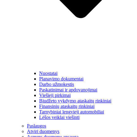
Nuostatai
Planavimo dokumentai
Darbo užmokestis
Paskatinimai ir apdovanojimai
Viešieji pirkimai
Biudžeto vykdymo ataskaitų rinkiniai
Finansinių ataskaitų rinkiniai
Tarnybiniai lengvieji automobiliai
Lėšos veiklai viešinti
Paslaugos
Atviri duomenys
Asmens duomenų apsauga