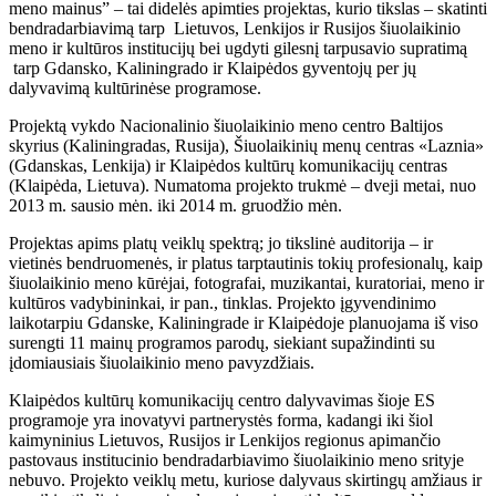
meno mainus” – tai didelės apimties projektas, kurio tikslas – skatinti
bendradarbiavimą tarp Lietuvos, Lenkijos ir Rusijos šiuolaikinio
meno ir kultūros institucijų bei ugdyti gilesnį tarpusavio supratimą
tarp Gdansko, Kaliningrado ir Klaipėdos gyventojų per jų
dalyvavimą kultūrinėse programose.
Projektą vykdo Nacionalinio šiuolaikinio meno centro Baltijos
skyrius (Kaliningradas, Rusija), Šiuolaikinių menų centras «Laznia»
(Gdanskas, Lenkija) ir Klaipėdos kultūrų komunikacijų centras
(Klaipėda, Lietuva). Numatoma projekto trukmė – dveji metai, nuo
2013 m. sausio mėn. iki 2014 m. gruodžio mėn.
Projektas apims platų veiklų spektrą; jo tikslinė auditorija – ir
vietinės bendruomenės, ir platus tarptautinis tokių profesionalų, kaip
šiuolaikinio meno kūrėjai, fotografai, muzikantai, kuratoriai, meno ir
kultūros vadybininkai, ir pan., tinklas. Projekto įgyvendinimo
laikotarpiu Gdanske, Kaliningrade ir Klaipėdoje planuojama iš viso
surengti 11 mainų programos parodų, siekiant supažindinti su
įdomiausiais šiuolaikinio meno pavyzdžiais.
Klaipėdos kultūrų komunikacijų centro dalyvavimas šioje ES
programoje yra inovatyvi partnerystės forma, kadangi iki šiol
kaimyninius Lietuvos, Rusijos ir Lenkijos regionus apimančio
pastovaus institucinio bendradarbiavimo šiuolaikinio meno srityje
nebuvo. Projekto veiklų metu, kuriose dalyvaus skirtingų amžiaus ir