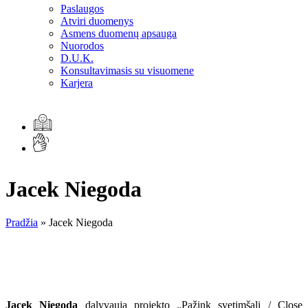
Paslaugos
Atviri duomenys
Asmens duomenų apsauga
Nuorodos
D.U.K.
Konsultavimasis su visuomene
Karjera
Jacek Niegoda
Pradžia
»
Jacek Niegoda
Jacek Niegoda
dalyvauja projekto „Pažink svetimšalį / Close