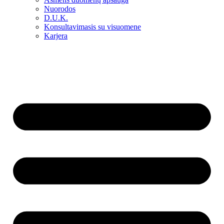
Nuorodos
D.U.K.
Konsultavimasis su visuomene
Karjera