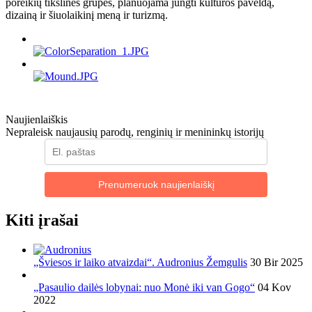
poreikių tikslinės grupės, planuojama jungti kultūros paveldą,
dizainą ir šiuolaikinį meną ir turizmą.
Naujienlaiškis
Nepraleisk naujausių parodų, renginių ir menininkų istorijų
Prenumeruok naujienlaiškį
Kiti įrašai
„Šviesos ir laiko atvaizdai“. Audronius Žemgulis
30 Bir 2025
„Pasaulio dailės lobynai: nuo Monė iki van Gogo“
04 Kov
2022