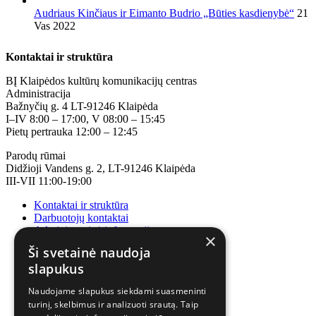
Audriaus Kinčiaus ir Eimanto Budrio „Būties kasdienybė“
21
Vas 2022
Kontaktai ir struktūra
BĮ Klaipėdos kultūrų komunikacijų centras
Administracija
Bažnyčių g. 4 LT-91246 Klaipėda
I–IV 8:00 – 17:00, V 08:00 – 15:45
Pietų pertrauka 12:00 – 12:45
Parodų rūmai
Didžioji Vandens g. 2, LT-91246 Klaipėda
III-VII 11:00-19:00
Kontaktai ir struktūra
Darbuotojų kontaktai
Administracinė informacija
×
Korupcijos prevencija
Ši svetainė naudoja
slapukus
Naudojame slapukus siekdami suasmeninti
turinį, skelbimus ir analizuoti srautą. Taip