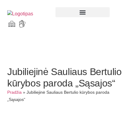
Parodos ir renginiai
Jubiliejinė Sauliaus Bertulio
kūrybos paroda „Sąsajos“
Pradžia
»
Jubiliejinė Sauliaus Bertulio kūrybos paroda
„Sąsajos“