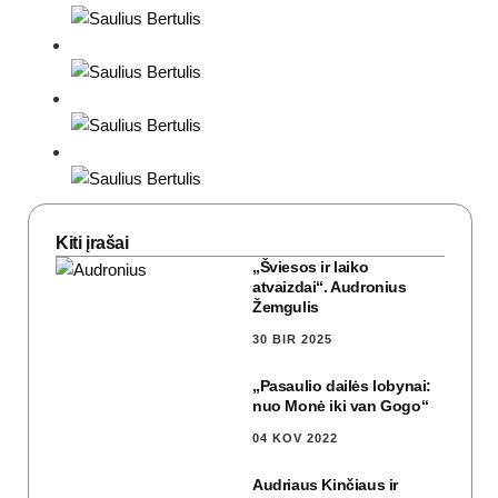
Kiti įrašai
„Šviesos ir laiko
atvaizdai“. Audronius
Žemgulis
30 BIR 2025
„Pasaulio dailės lobynai:
nuo Monė iki van Gogo“
04 KOV 2022
Audriaus Kinčiaus ir