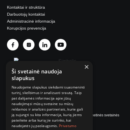
Kontaktai ir struktūra
Darbuotojų kontaktai
Administracinė informacija
Korupcijos prevencija
×
Ši svetainė naudoja
slapukus
Naudojame slapukus siekdami suasmeninti
© 2025 Visos teisės saugomos.
turinį, skelbimus ir analizuoti srautą. Taip
pat dalijamės informacija apie jūsų
naudojimąsi mūsų svetaine su mūsų
reklamos ir analizės partneriais, kurie gali
ją sujungti su kita informacija, kurią jiems
Internetinės svetainės
pateikėte arba kurią jie surinko, kai
naudojatės jų paslaugomis.
Privatumo