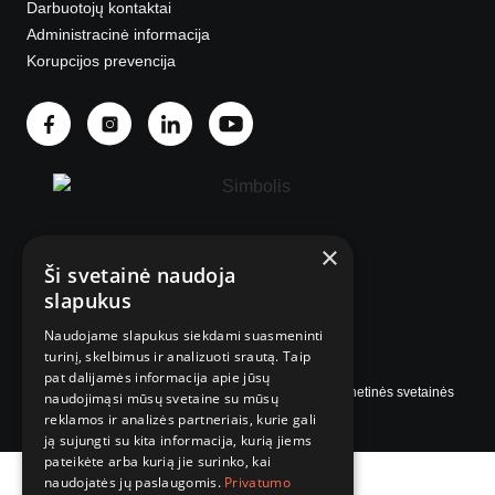
Darbuotojų kontaktai
Administracinė informacija
Korupcijos prevencija
×
Ši svetainė naudoja
© 2025 Visos teisės saugomos.
slapukus
Naudojame slapukus siekdami suasmeninti
turinį, skelbimus ir analizuoti srautą. Taip
pat dalijamės informacija apie jūsų
Internetinės svetainės
naudojimąsi mūsų svetaine su mūsų
reklamos ir analizės partneriais, kurie gali
ją sujungti su kita informacija, kurią jiems
pateikėte arba kurią jie surinko, kai
naudojatės jų paslaugomis.
Privatumo