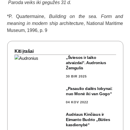
Paroda veiks iki gegužės 31 d.
*P. Quartermaine,
Building on the sea. Form and
meaning in modern ship architecture
, National Maritime
Museum, 1996, p. 9
Kiti įrašai
„Šviesos ir laiko
atvaizdai“. Audronius
Žemgulis
30 BIR 2025
„Pasaulio dailės lobynai:
nuo Monė iki van Gogo“
04 KOV 2022
Audriaus Kinčiaus ir
Eimanto Budrio „Būties
kasdienybė“