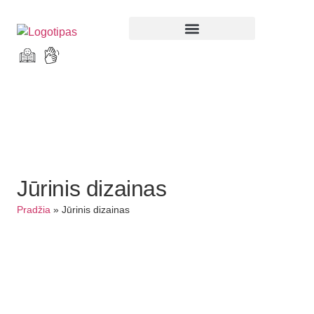
Parodos ir renginiai
Jūrinis dizainas
Pradžia
»
Jūrinis dizainas