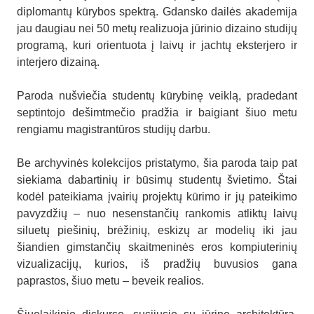
diplomantų kūrybos spektrą. Gdansko dailės akademija
jau daugiau nei 50 metų realizuoja jūrinio dizaino studijų
programą, kuri orientuota į laivų ir jachtų eksterjero ir
interjero dizainą.
Paroda nušviečia studentų kūrybinę veiklą, pradedant
septintojo dešimtmečio pradžia ir baigiant šiuo metu
rengiamu magistrantūros studijų darbu.
Be archyvinės kolekcijos pristatymo, šia paroda taip pat
siekiama dabartinių ir būsimų studentų švietimo. Štai
kodėl pateikiama įvairių projektų kūrimo ir jų pateikimo
pavyzdžių – nuo nesenstančių rankomis atliktų laivų
siluetų piešinių, brėžinių, eskizų ar modelių iki jau
šiandien gimstančių skaitmeninės eros kompiuterinių
vizualizacijų, kurios, iš pradžių buvusios gana
paprastos, šiuo metu – beveik realios.