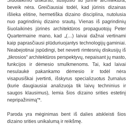
Šiuolaikinio diskurso, susijusio su jūrine architektūra,
beveik nėra. Greičiausiai todėl, kad jūrinis dizainas
išlieka elitine, hermetiška dizaino disciplina, nutolusia
nuo pagrindinių dizaino srautų. Vienas iš pagrindinių
šiuolaikinės jūrinės architektūros propaguotojų Peter
Quartermaine mano, kad „(…) laivai dažnai vertinami
kaip paprasčiausi plūduriuojantys technologijų gaminiai.
Neabejotinai įspūdingi, bet neverti rimtesnių diskusijų iš
„tikrosios“ architektūros perspektyvų, nepaisant jų masto,
funkcijos ir dėmesio smulkmenoms. Tai, kad laivai
nesulaukė pakankamo dėmesio ir todėl nėra
visapusiškai įvertinti, išskyrus specializuotus žurnalus
(kurie daugiausiai analizuoja tik laivų techninius ir
saugos klausimus), lemia šios dizaino srities estetinį
nepripažinimą“*.
Paroda yra mėginimas bent iš dalies atskleisti šios
dizaino srities unikalumą ir reikšmę.