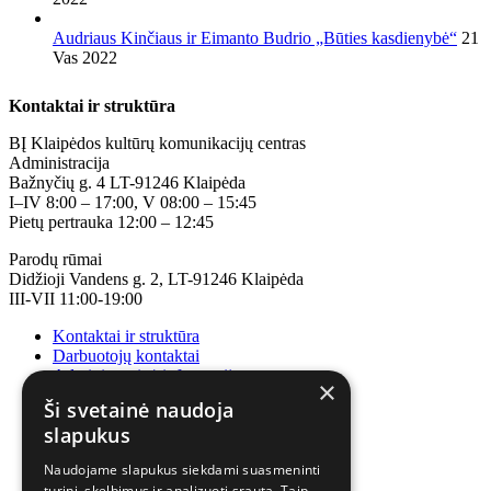
Audriaus Kinčiaus ir Eimanto Budrio „Būties kasdienybė“
21
Vas 2022
Kontaktai ir struktūra
BĮ Klaipėdos kultūrų komunikacijų centras
Administracija
Bažnyčių g. 4 LT-91246 Klaipėda
I–IV 8:00 – 17:00, V 08:00 – 15:45
Pietų pertrauka 12:00 – 12:45
Parodų rūmai
Didžioji Vandens g. 2, LT-91246 Klaipėda
III-VII 11:00-19:00
Kontaktai ir struktūra
Darbuotojų kontaktai
Administracinė informacija
×
Korupcijos prevencija
Ši svetainė naudoja
slapukus
Naudojame slapukus siekdami suasmeninti
turinį, skelbimus ir analizuoti srautą. Taip