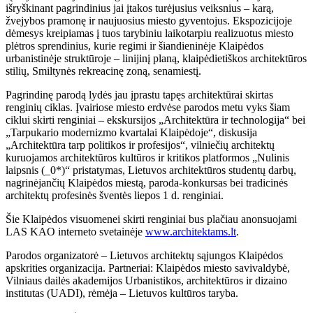
išryškinant pagrindinius jai įtakos turėjusius veiksnius – karą,
žvejybos pramonę ir naujuosius miesto gyventojus. Ekspozicijoje
dėmesys kreipiamas į tuos tarybiniu laikotarpiu realizuotus miesto
plėtros sprendinius, kurie regimi ir šiandieninėje Klaipėdos
urbanistinėje struktūroje – linijinį planą, klaipėdietiškos architektūros
stilių, Smiltynės rekreacinę zoną, senamiestį.
Pagrindinę parodą lydės jau įprastu tapęs architektūrai skirtas
renginių ciklas. Įvairiose miesto erdvėse parodos metu vyks šiam
ciklui skirti renginiai – ekskursijos „Architektūra ir technologija“ bei
„Tarpukario modernizmo kvartalai Klaipėdoje“, diskusija
„Architektūra tarp politikos ir profesijos“, vilniečių architektų
kuruojamos architektūros kultūros ir kritikos platformos „Nulinis
laipsnis (_0*)“ pristatymas, Lietuvos architektūros studentų darbų,
nagrinėjančių Klaipėdos miestą, paroda-konkursas bei tradicinės
architektų profesinės šventės liepos 1 d. renginiai.
Šie Klaipėdos visuomenei skirti renginiai bus plačiau anonsuojami
LAS KAO interneto svetainėje
www.architektams.lt
.
Parodos organizatorė – Lietuvos architektų sąjungos Klaipėdos
apskrities organizacija. Partneriai: Klaipėdos miesto savivaldybė,
Vilniaus dailės akademijos Urbanistikos, architektūros ir dizaino
institutas (UADI), rėmėja – Lietuvos kultūros taryba.