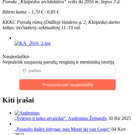
Paroda „Klaipėdos architektūra“ veiks iki 2016 m. liepos 3 d.
Bilieto kaina – 1,70 € / 0,85 €
KKKC Parodų rūmų (Didžioji Vandens g. 2, Klaipėda) darbo
laikas: trečiadienį–sekmadienį 11–19 val.
Naujienlaiškis
Nepraleisk naujausių parodų, renginių ir menininkų istorijų
Prenumeruok naujienlaiškį
Kiti įrašai
„Šviesos ir laiko atvaizdai“. Audronius Žemgulis
30 Bir 2025
„Pasaulio dailės lobynai: nuo Monė iki van Gogo“
04 Kov
2022