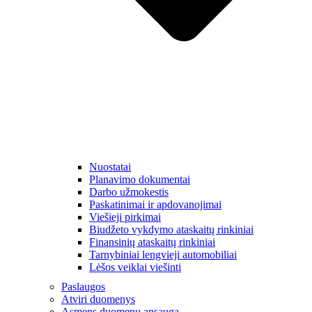
Nuostatai
Planavimo dokumentai
Darbo užmokestis
Paskatinimai ir apdovanojimai
Viešieji pirkimai
Biudžeto vykdymo ataskaitų rinkiniai
Finansinių ataskaitų rinkiniai
Tarnybiniai lengvieji automobiliai
Lėšos veiklai viešinti
Paslaugos
Atviri duomenys
Asmens duomenų apsauga