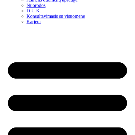
Nuorodos
D.U.K.
Konsultavimasis su visuomene
Karjera