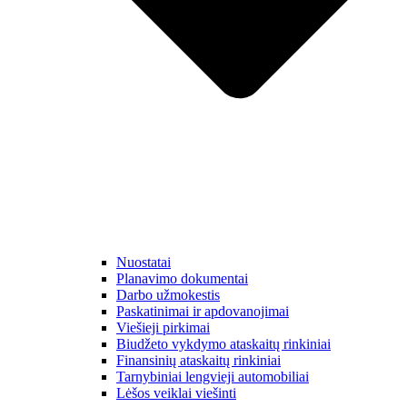
Nuostatai
Planavimo dokumentai
Darbo užmokestis
Paskatinimai ir apdovanojimai
Viešieji pirkimai
Biudžeto vykdymo ataskaitų rinkiniai
Finansinių ataskaitų rinkiniai
Tarnybiniai lengvieji automobiliai
Lėšos veiklai viešinti