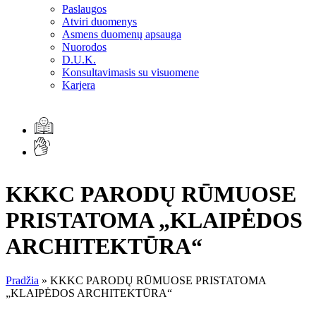
Paslaugos
Atviri duomenys
Asmens duomenų apsauga
Nuorodos
D.U.K.
Konsultavimasis su visuomene
Karjera
KKKC PARODŲ RŪMUOSE
PRISTATOMA „KLAIPĖDOS
ARCHITEKTŪRA“
Pradžia
»
KKKC PARODŲ RŪMUOSE PRISTATOMA
„KLAIPĖDOS ARCHITEKTŪRA“