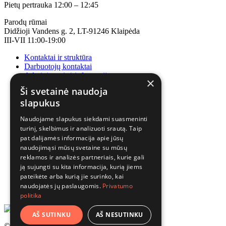
Pietų pertrauka 12:00 – 12:45
Parodų rūmai
Didžioji Vandens g. 2, LT-91246 Klaipėda
III-VII 11:00-19:00
Kontaktai ir struktūra
Darbuotojų kontaktai
Administracinė informacija
×
Korupcijos prevencija
Ši svetainė naudoja
slapukus
Naudojame slapukus siekdami suasmeninti
turinį, skelbimus ir analizuoti srautą. Taip
pat dalijamės informacija apie jūsų
naudojimąsi mūsų svetaine su mūsų
reklamos ir analizės partneriais, kurie gali
ją sujungti su kita informacija, kurią jiems
pateikėte arba kurią jie surinko, kai
naudojatės jų paslaugomis.
Privatumo
politika
AŠ SUTINKU
AŠ NESUTINKU
© 2025 Visos teisės saugomos.