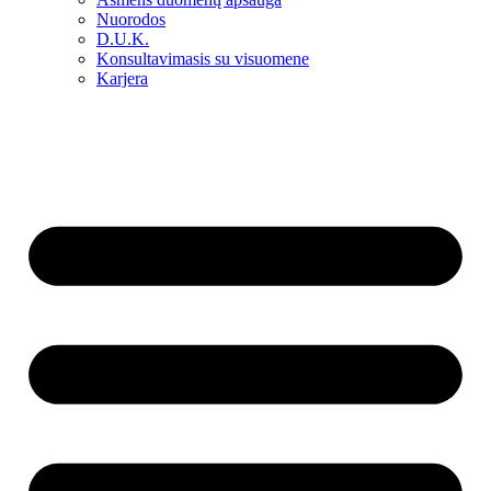
Nuorodos
D.U.K.
Konsultavimasis su visuomene
Karjera