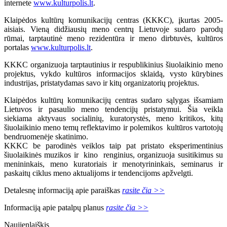
internete
www.kulturpolis.lt
.
Klaipėdos kultūrų komunikacijų centras (KKKC), įkurtas 2005-
aisiais. Vieną didžiausių meno centrų Lietuvoje sudaro parodų
rūmai, tarptautinė meno rezidentūra ir meno dirbtuvės, kultūros
portalas
www.kulturpolis.lt
.
KKKC organizuoja tarptautinius ir respublikinius šiuolaikinio meno
projektus, vykdo kultūros informacijos sklaidą, vysto kūrybines
industrijas, pristatydamas savo ir kitų organizatorių projektus.
Klaipėdos kultūrų komunikacijų centras sudaro sąlygas išsamiam
Lietuvos ir pasaulio meno tendencijų pristatymui. Šia veikla
siekiama aktyvaus socialinių, kuratorystės, meno kritikos, kitų
šiuolaikinio meno temų reflektavimo ir polemikos kultūros vartotojų
bendruomenėje skatinimo.
KKKC be parodinės veiklos taip pat pristato eksperimentinius
šiuolaikinės muzikos ir kino renginius, organizuoja susitikimus su
menininkais, meno kuratoriais ir menotyrininkais, seminarus ir
paskaitų ciklus meno aktualijoms ir tendencijoms apžvelgti.
Detalesnę informaciją apie paraiškas
rasite čia >>
Informaciją apie patalpų planus
rasite čia >>
Naujienlaiškis