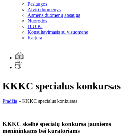
Paslaugos
Atviri duomenys
Asmens duomenų apsauga
Nuorodos
D.U.K.
Konsultavimasis su visuomene
Karjera
KKKC specialus konkursas
Pradžia
»
KKKC specialus konkursas
KKKC skelbė specialų konkursą jauniems
menininkams bei kuratoriams