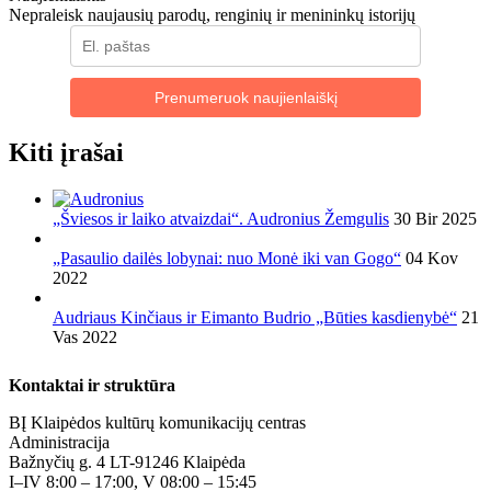
Nepraleisk naujausių parodų, renginių ir menininkų istorijų
Prenumeruok naujienlaiškį
Kiti įrašai
„Šviesos ir laiko atvaizdai“. Audronius Žemgulis
30 Bir 2025
„Pasaulio dailės lobynai: nuo Monė iki van Gogo“
04 Kov
2022
Audriaus Kinčiaus ir Eimanto Budrio „Būties kasdienybė“
21
Vas 2022
Kontaktai ir struktūra
BĮ Klaipėdos kultūrų komunikacijų centras
Administracija
Bažnyčių g. 4 LT-91246 Klaipėda
I–IV 8:00 – 17:00, V 08:00 – 15:45