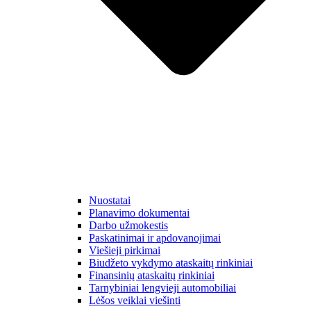
Nuostatai
Planavimo dokumentai
Darbo užmokestis
Paskatinimai ir apdovanojimai
Viešieji pirkimai
Biudžeto vykdymo ataskaitų rinkiniai
Finansinių ataskaitų rinkiniai
Tarnybiniai lengvieji automobiliai
Lėšos veiklai viešinti