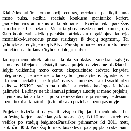
Klaipėdos kultūrų komunikacijų centras, norėdamas palaikyti jauno
meno pulsą, skelbia specialų konkursą menininko karjerą
pradedantiems autoriams ar kuratoriams ir kviečia teikti paraiškas
parodoms 2012 metams. Meno tarybos posėdžio metu komisija, iš
šiam konkursui pateiktų paraiškų, atrinks du nugalėtojus. Jaunojo
menininko/kuratoriaus prizas susidarys iš dviejų segmentų. Tai
galimybė surengti parodą KKKC Parodų rūmuose bei atrinkto meno
projekto ar autoriaus kūrybos katalogo leidyba.
Jaunojo menininko/kuratoriaus konkurso tikslas – suteikiant sąlygas
jauniems kūrėjams pristatyti savo projektus viename didžiausių
šalyje veikiančių meno centrų ekspozicinėse erdvėse lengviau
integruotis į Lietuvos meno lauką, būti pamatytiems, išgirstiems ne
tik meno specialistų, bet ir plačiosios visuomenės. Labai svarbi prizo
dalis – KKKC sudaroma unikali autorinio katalogo leidybos
galimybė. Leidinys ne tik išsamiai pristatys autorių ar meno projektą,
jį įamžins, tačiau bus ir puiki reprezentacinė priemonė, padėsianti
menininkui ar kuratoriui įtvirtinti savo pozicijas meno pasaulyje.
Projekte kviečiami dalyvauti visų sričių jauni menininkai bei
profesinę karjerą pradedantys kuratoriai (t.y. iki 10 metų kūrybinės
veiklos po studijų baigimo).Paraiškos priimamos iki 2011 metų
lapkričio 30 d. Paraiškų formos, taisyklės ir patalpų planai skelbiami