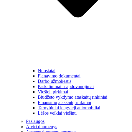
Nuostatai
Planavimo dokumentai
Darbo užmokestis
Paskatinimai ir apdovanojimai
Viešieji pirkimai
Biudžeto vykdymo ataskaitų rinkiniai
Finansinių ataskaitų rinkiniai
Tarnybiniai lengvieji automobiliai
Lėšos veiklai viešinti
Paslaugos
Atviri duomenys
Asmens duomenų apsauga