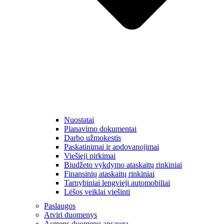
Nuostatai
Planavimo dokumentai
Darbo užmokestis
Paskatinimai ir apdovanojimai
Viešieji pirkimai
Biudžeto vykdymo ataskaitų rinkiniai
Finansinių ataskaitų rinkiniai
Tarnybiniai lengvieji automobiliai
Lėšos veiklai viešinti
Paslaugos
Atviri duomenys
Asmens duomenų apsauga