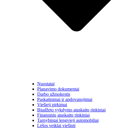
Nuostatai
Planavimo dokumentai
Darbo užmokestis
Paskatinimai ir apdovanojimai
Viešieji pirkimai
Biudžeto vykdymo ataskaitų rinkiniai
Finansinių ataskaitų rinkiniai
Tarnybiniai lengvieji automobiliai
Lėšos veiklai viešinti