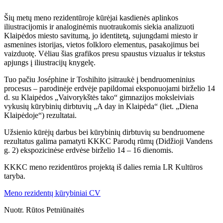
Šių metų meno rezidentūroje kūrėjai kasdienės aplinkos
iliustracijomis ir analoginėmis nuotraukomis siekia analizuoti
Klaipėdos miesto savitumą, jo identitetą, sujungdami miesto ir
asmenines istorijas, vietos folkloro elementus, pasakojimus bei
vaizduotę. Vėliau šias grafikos presu spaustus vizualus ir tekstus
apjungs į iliustracijų knygelę.
Tuo pačiu Joséphine ir Toshihito įsitraukė į bendruomeninius
procesus – parodinėje erdvėje papildomai eksponuojami birželio 14
d. su Klaipėdos „Vaivorykštės tako“ gimnazijos moksleiviais
vykusių kūrybinių dirbtuvių „A day in Klaipėda“ (liet. „Diena
Klaipėdoje“) rezultatai.
Užsienio kūrėjų darbus bei kūrybinių dirbtuvių su bendruomene
rezultatus galima pamatyti KKKC Parodų rūmų (Didžioji Vandens
g. 2) ekspozicinėse erdvėse birželio 14 – 16 dienomis.
KKKC meno rezidentūros projektą iš dalies remia LR Kultūros
taryba.
Meno rezidentų kūrybiniai CV
Nuotr. Rūtos Petniūnaitės