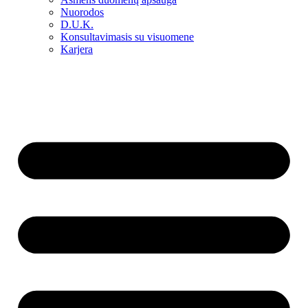
Nuorodos
D.U.K.
Konsultavimasis su visuomene
Karjera