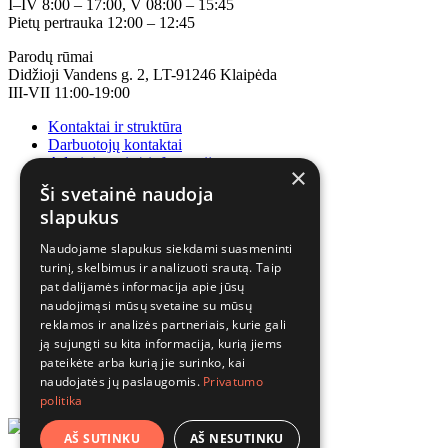
I–IV 8:00 – 17:00, V 08:00 – 15:45
Pietų pertrauka 12:00 – 12:45
Parodų rūmai
Didžioji Vandens g. 2, LT-91246 Klaipėda
III-VII 11:00-19:00
Kontaktai ir struktūra
Darbuotojų kontaktai
Administracinė informacija
×
Korupcijos prevencija
Ši svetainė naudoja
slapukus
Naudojame slapukus siekdami suasmeninti
turinį, skelbimus ir analizuoti srautą. Taip
pat dalijamės informacija apie jūsų
naudojimąsi mūsų svetaine su mūsų
reklamos ir analizės partneriais, kurie gali
ją sujungti su kita informacija, kurią jiems
pateikėte arba kurią jie surinko, kai
naudojatės jų paslaugomis.
Privatumo
politika
AŠ SUTINKU
AŠ NESUTINKU