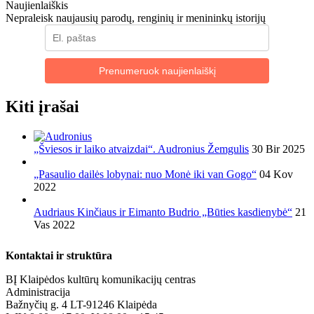
Naujienlaiškis
Nepraleisk naujausių parodų, renginių ir menininkų istorijų
Prenumeruok naujienlaiškį
Kiti įrašai
„Šviesos ir laiko atvaizdai“. Audronius Žemgulis
30 Bir 2025
„Pasaulio dailės lobynai: nuo Monė iki van Gogo“
04 Kov
2022
Audriaus Kinčiaus ir Eimanto Budrio „Būties kasdienybė“
21
Vas 2022
Kontaktai ir struktūra
BĮ Klaipėdos kultūrų komunikacijų centras
Administracija
Bažnyčių g. 4 LT-91246 Klaipėda