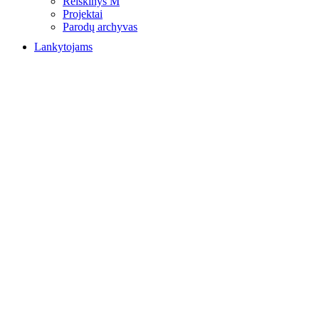
Reiškinys M
Projektai
Parodų archyvas
Lankytojams