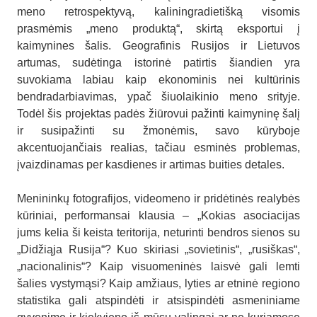
meno retrospektyvą, kaliningradietišką visomis
prasmėmis „meno produktą“, skirtą eksportui į
kaimynines šalis. Geografinis Rusijos ir Lietuvos
artumas, sudėtinga istorinė patirtis šiandien yra
suvokiama labiau kaip ekonominis nei kultūrinis
bendradarbiavimas, ypač šiuolaikinio meno srityje.
Todėl šis projektas padės žiūrovui pažinti kaimyninę šalį
ir susipažinti su žmonėmis, savo kūryboje
akcentuojančiais realias, tačiau esminės problemas,
įvaizdinamas per kasdienes ir artimas buities detales.
Menininkų fotografijos, videomeno ir pridėtinės realybės
kūriniai, performansai klausia – „Kokias asociacijas
jums kelia ši keista teritorija, neturinti bendros sienos su
„Didžiąja Rusija“? Kuo skiriasi „sovietinis“, „rusiškas“,
„nacionalinis“? Kaip visuomeninės laisvė gali lemti
šalies vystymąsi? Kaip amžiaus, lyties ar etninė regiono
statistika gali atspindėti ir atsispindėti asmeniniame