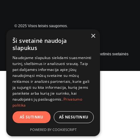
© 2025 Visos teisės saugomos.
×
Ši svetainė naudoja
slapukus
Internetinės svetainės
Naudojame slapukus siekdami suasmeninti
turinį, skelbimus ir analizuoti srautą. Taip
pat dalijamės informacija apie jūsų
naudojimąsi mūsų svetaine su mūsų
reklamos ir analizės partneriais, kurie gali
ją sujungti su kita informacija, kurią jiems
pateikėte arba kurią jie surinko, kai
naudojatės jų paslaugomis.
Privatumo
politika
AŠ SUTINKU
AŠ NESUTINKU
POWERED BY COOKIESCRIPT