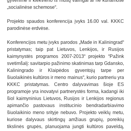
gyvenime ir kiekvieno iš mūsų valingai ar ne kuriamose
„socialinėse schemose“.
Projekto spaudos konferencija įvyks 16.00 val. KKKC
parodinėse erdvėse.
Konferencijos metu įvyks parodos „Made in Kaliningrad“
pristatymas; taip pat Lietuvos, Lenkijos, ir Rusijos
kaimynystės programos 2007-2013“ projekto “Pažink
svetimšalį: savitarpio pažinimo skatinimas tarp Gdansko,
Kaliningrado ir Klaipėdos gyventojų tarpe per
šiuolaikinės kultūros ir meno mainus“, kurio partneriu yra
KKKC pristatymas. Centro dalyvavimas šioje ES
programoje yra inovatyvi partnerystės forma, kadangi iki
šiol kaimyninius Lietuvos, Rusijos ir Lenkijos regionus
apimančio pastovaus institucinio bendradarbiavimo
šiuolaikinio meno srityje nebuvo. Projekto veiklų metu,
kuriose dalyvaus skirtingų amžiaus grupių, poreikių
tikslinės grupės, planuojama jungti kultūros paveldą,