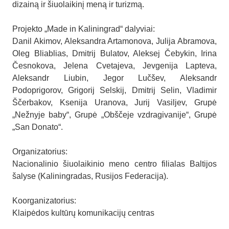
dizainą ir šiuolaikinį meną ir turizmą.
Projekto „Made in Kaliningrad“ dalyviai:
Danil Akimov, Aleksandra Artamonova, Julija Abramova,
Oleg Bliablias, Dmitrij Bulatov, Aleksej Čebykin, Irina
Česnokova, Jelena Cvetajeva, Jevgenija Lapteva,
Aleksandr Liubin, Jegor Lučšev, Aleksandr
Podoprigorov, Grigorij Selskij, Dmitrij Selin, Vladimir
Ščerbakov, Ksenija Uranova, Jurij Vasiljev, Grupė
„Nežnyje baby“, Grupė „Obščeje vzdragivanije“, Grupė
„San Donato“.
Organizatorius:
Nacionalinio šiuolaikinio meno centro filialas Baltijos
šalyse (Kaliningradas, Rusijos Federacija).
Koorganizatorius:
Klaipėdos kultūrų komunikacijų centras