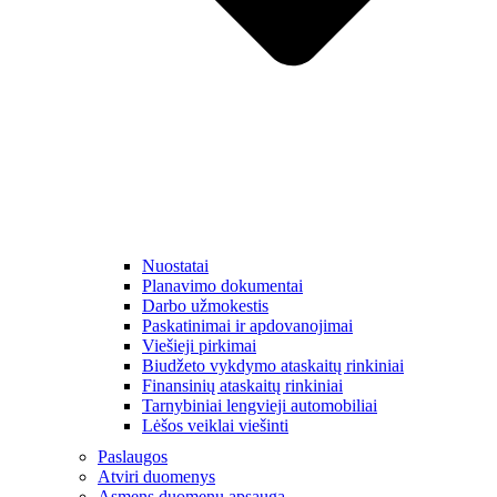
Nuostatai
Planavimo dokumentai
Darbo užmokestis
Paskatinimai ir apdovanojimai
Viešieji pirkimai
Biudžeto vykdymo ataskaitų rinkiniai
Finansinių ataskaitų rinkiniai
Tarnybiniai lengvieji automobiliai
Lėšos veiklai viešinti
Paslaugos
Atviri duomenys
Asmens duomenų apsauga