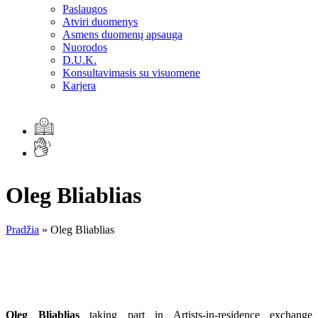
Paslaugos
Atviri duomenys
Asmens duomenų apsauga
Nuorodos
D.U.K.
Konsultavimasis su visuomene
Karjera
Oleg Bliablias
Pradžia
»
Oleg Bliablias
Oleg Bliablias
taking part in Artists-in-residence exchange