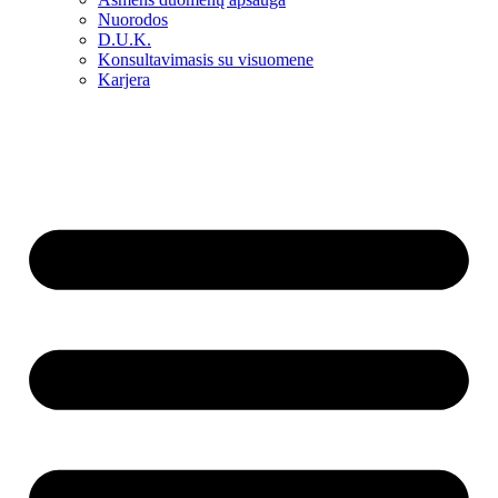
Nuorodos
D.U.K.
Konsultavimasis su visuomene
Karjera