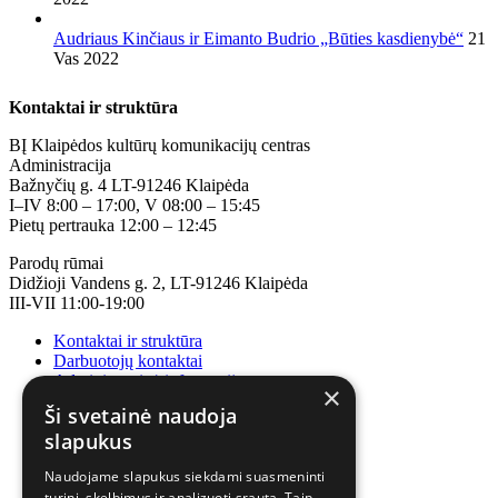
Audriaus Kinčiaus ir Eimanto Budrio „Būties kasdienybė“
21
Vas 2022
Kontaktai ir struktūra
BĮ Klaipėdos kultūrų komunikacijų centras
Administracija
Bažnyčių g. 4 LT-91246 Klaipėda
I–IV 8:00 – 17:00, V 08:00 – 15:45
Pietų pertrauka 12:00 – 12:45
Parodų rūmai
Didžioji Vandens g. 2, LT-91246 Klaipėda
III-VII 11:00-19:00
Kontaktai ir struktūra
Darbuotojų kontaktai
Administracinė informacija
×
Korupcijos prevencija
Ši svetainė naudoja
slapukus
Naudojame slapukus siekdami suasmeninti
turinį, skelbimus ir analizuoti srautą. Taip