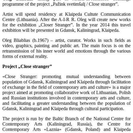
programme of the project „Pažink svetimšalį / Close stranger”.
Artist will spend residency at Klaipeda Cultute Communication
Centre (Lithuania). After the A-I-R R. Oleg will create new works
for the exhibition „Closer Stranger”. In the year 2014 this travel
exhibition will be presented in Gdansk, Kaliningrad, Klaipeda.
Oleg Bliablias (b.1967) – artist, curator. Works in such fields as
video, graphics, painting and public art. The main focus is on the
retransmission of his inner world and emotions through the various
forms of external reality.
Project „Close stranger”
«Close Stranger: promoting mutual understanding between
population of Gdansk, Kaliningrad and Klaipeda through facilitation
of exchange in the field of contemporary arts and culture» is a major
project aimed at promoting collaborative work of Lithuanian, Polish
and Russian institutions involved in contemporary arts and culture,
and facilitating a greater understanding between the population of
Gdansk, Kaliningrad and Klaipeda through cultural participation.
The project is run by the Baltic Branch of the National Centre for
Contemporary Arts (Kaliningrad, Russia), the Centre for
Contemporary Arts «Laznia» (Gdansk, Poland) and Klaipeda