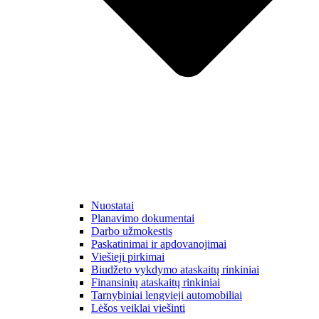
Nuostatai
Planavimo dokumentai
Darbo užmokestis
Paskatinimai ir apdovanojimai
Viešieji pirkimai
Biudžeto vykdymo ataskaitų rinkiniai
Finansinių ataskaitų rinkiniai
Tarnybiniai lengvieji automobiliai
Lėšos veiklai viešinti