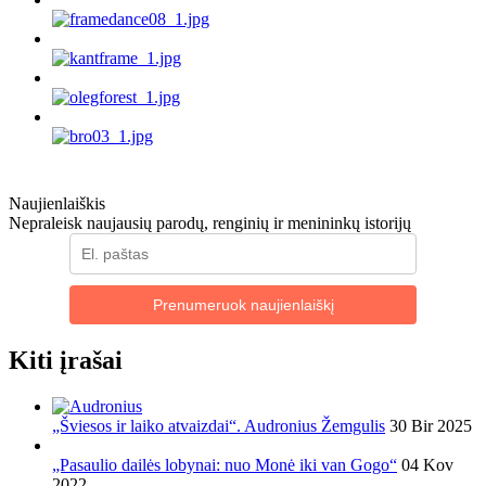
Naujienlaiškis
Nepraleisk naujausių parodų, renginių ir menininkų istorijų
Prenumeruok naujienlaiškį
Kiti įrašai
„Šviesos ir laiko atvaizdai“. Audronius Žemgulis
30 Bir 2025
„Pasaulio dailės lobynai: nuo Monė iki van Gogo“
04 Kov
2022