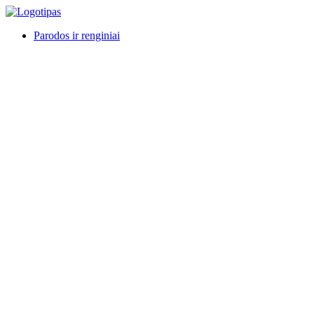
Skip
to
Parodos ir renginiai
content