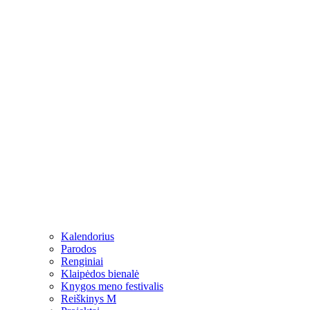
Kalendorius
Parodos
Renginiai
Klaipėdos bienalė
Knygos meno festivalis
Reiškinys M