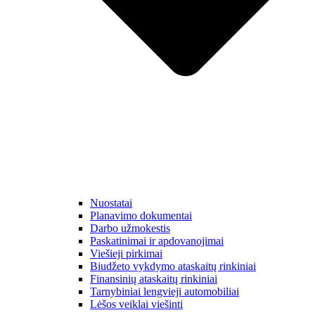
Nuostatai
Planavimo dokumentai
Darbo užmokestis
Paskatinimai ir apdovanojimai
Viešieji pirkimai
Biudžeto vykdymo ataskaitų rinkiniai
Finansinių ataskaitų rinkiniai
Tarnybiniai lengvieji automobiliai
Lėšos veiklai viešinti