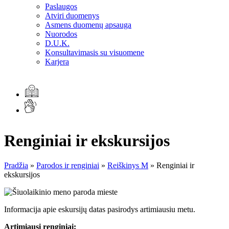
Paslaugos
Atviri duomenys
Asmens duomenų apsauga
Nuorodos
D.U.K.
Konsultavimasis su visuomene
Karjera
Renginiai ir ekskursijos
Pradžia
»
Parodos ir renginiai
»
Reiškinys M
»
Renginiai ir
ekskursijos
Informacija apie eskursijų datas pasirodys artimiausiu metu.
Artimiausi renginiai: