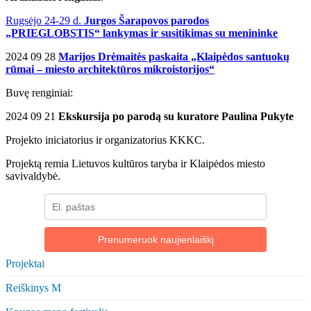
Rugsėjo 24-29 d.
Jurgos Šarapovos parodos
„PRIEGLOBSTIS“ lankymas ir susitikimas su menininke
2024 09 28
Marijos Drėmaitės paskaita „Klaipėdos santuokų
rūmai – miesto architektūros mikroistorijos“
Buvę renginiai:
2024 09 21
Ekskursija po parodą su kuratore Paulina Pukyte
Projekto iniciatorius ir organizatorius KKKC.
Projektą remia Lietuvos kultūros taryba ir Klaipėdos miesto
savivaldybė.
Prenumeruok naujienlaiškį
Projektai
Reiškinys M