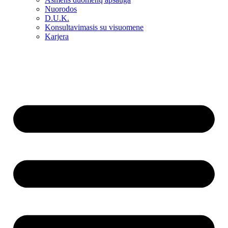
Nuorodos
D.U.K.
Konsultavimasis su visuomene
Karjera