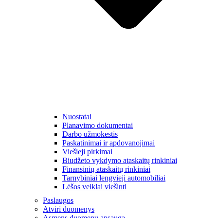
Nuostatai
Planavimo dokumentai
Darbo užmokestis
Paskatinimai ir apdovanojimai
Viešieji pirkimai
Biudžeto vykdymo ataskaitų rinkiniai
Finansinių ataskaitų rinkiniai
Tarnybiniai lengvieji automobiliai
Lėšos veiklai viešinti
Paslaugos
Atviri duomenys
Asmens duomenų apsauga