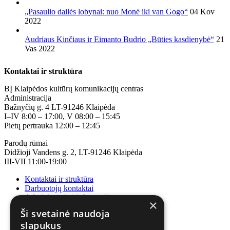
„Pasaulio dailės lobynai: nuo Monė iki van Gogo“
04 Kov
2022
Audriaus Kinčiaus ir Eimanto Budrio „Būties kasdienybė“
21
Vas 2022
Kontaktai ir struktūra
BĮ Klaipėdos kultūrų komunikacijų centras
Administracija
Bažnyčių g. 4 LT-91246 Klaipėda
I–IV 8:00 – 17:00, V 08:00 – 15:45
Pietų pertrauka 12:00 – 12:45
Parodų rūmai
Didžioji Vandens g. 2, LT-91246 Klaipėda
III-VII 11:00-19:00
Kontaktai ir struktūra
Darbuotojų kontaktai
Administracinė informacija
×
Korupcijos prevencija
Ši svetainė naudoja
slapukus