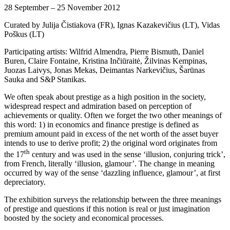
28 September – 25 November 2012
Curated by Julija Čistiakova (FR), Ignas Kazakevičius (LT), Vidas
Poškus (LT)
Participating artists: Wilfrid Almendra, Pierre Bismuth, Daniel
Buren, Claire Fontaine, Kristina Inčiūraitė, Žilvinas Kempinas,
Juozas Laivys, Jonas Mekas, Deimantas Narkevičius, Šarūnas
Sauka and S&P Stanikas.
We often speak about prestige as a high position in the society,
widespread respect and admiration based on perception of
achievements or quality. Often we forget the two other meanings of
this word: 1) in economics and finance prestige is defined as
premium amount paid in excess of the net worth of the asset buyer
intends to use to derive profit; 2) the original word originates from
th
the 17
century and was used in the sense ‘illusion, conjuring trick’,
from French, literally ‘illusion, glamour’. The change in meaning
occurred by way of the sense ‘dazzling influence, glamour’, at first
depreciatory.
The exhibition surveys the relationship between the three meanings
of prestige and questions if this notion is real or just imagination
boosted by the society and economical processes.