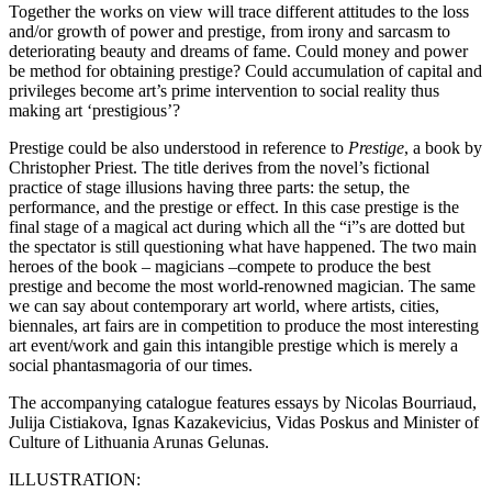
Together the works on view will trace different attitudes to the loss
and/or growth of power and prestige, from irony and sarcasm to
deteriorating beauty and dreams of fame. Could money and power
be method for obtaining prestige? Could accumulation of capital and
privileges become art’s prime intervention to social reality thus
making art ‘prestigious’?
Prestige could be also understood in reference to
Prestige
, a book by
Christopher Priest. The title derives from the novel’s fictional
practice of stage illusions having three parts: the setup, the
performance, and the prestige or effect. In this case prestige is the
final stage of a magical act during which all the “i”s are dotted but
the spectator is still questioning what have happened. The two main
heroes of the book – magicians –compete to produce the best
prestige and become the most world-renowned magician. The same
we can say about contemporary art world, where artists, cities,
biennales, art fairs are in competition to produce the most interesting
art event/work and gain this intangible prestige which is merely a
social phantasmagoria of our times.
The accompanying catalogue features essays by Nicolas Bourriaud,
Julija Cistiakova, Ignas Kazakevicius, Vidas Poskus and Minister of
Culture of Lithuania Arunas Gelunas.
ILLUSTRATION: