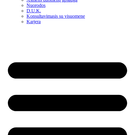
Nuorodos
D.U.K.
Konsultavimasis su visuomene
Karjera