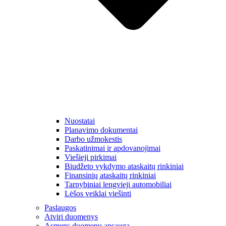
Nuostatai
Planavimo dokumentai
Darbo užmokestis
Paskatinimai ir apdovanojimai
Viešieji pirkimai
Biudžeto vykdymo ataskaitų rinkiniai
Finansinių ataskaitų rinkiniai
Tarnybiniai lengvieji automobiliai
Lėšos veiklai viešinti
Paslaugos
Atviri duomenys
Asmens duomenų apsauga