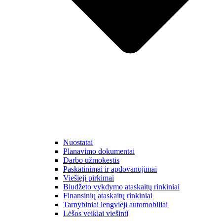
Nuostatai
Planavimo dokumentai
Darbo užmokestis
Paskatinimai ir apdovanojimai
Viešieji pirkimai
Biudžeto vykdymo ataskaitų rinkiniai
Finansinių ataskaitų rinkiniai
Tarnybiniai lengvieji automobiliai
Lėšos veiklai viešinti