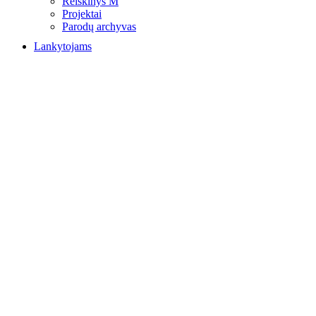
Reiškinys M
Projektai
Parodų archyvas
Lankytojams