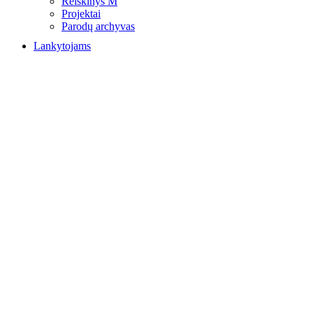
Reiškinys M
Projektai
Parodų archyvas
Lankytojams