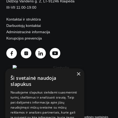
Didžioji Vandens g. 2, LT-91246 Klaipėda
III-VII 11:00-19:00
Kontaktai ir struktūra
Darbuotojų kontaktai
Administracinė informacija
Korupcijos prevencija
×
Ši svetainė naudoja
slapukus
Naudojame slapukus siekdami suasmeninti
© 2025 Visos teisės saugomos.
turinį, skelbimus ir analizuoti srautą. Taip
pat dalijamės informacija apie jūsų
naudojimąsi mūsų svetaine su mūsų
reklamos ir analizės partneriais, kurie gali
ją sujungti su kita informacija, kurią jiems
Internetinės svetainės