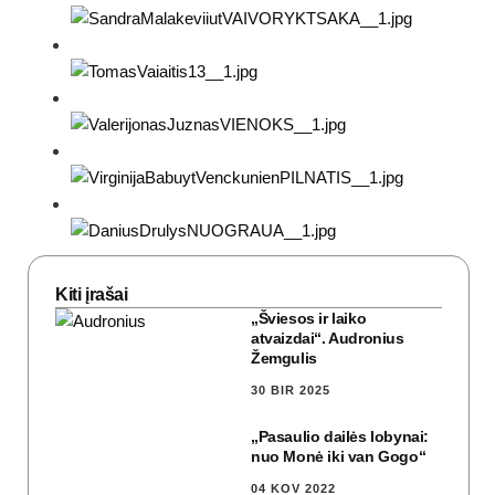
Kiti įrašai
„Šviesos ir laiko
atvaizdai“. Audronius
Žemgulis
30 BIR 2025
„Pasaulio dailės lobynai:
nuo Monė iki van Gogo“
04 KOV 2022