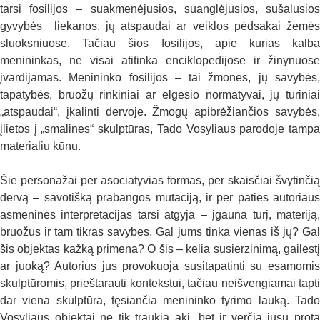
tarsi fosilijos – suakmenėjusios, suanglėjusios, sušalusios
gyvybės liekanos, jų atspaudai ar veiklos pėdsakai žemės
sluoksniuose. Tačiau šios fosilijos, apie kurias kalba
menininkas, ne visai atitinka enciklopedijose ir žinynuose
įvardijamas. Menininko fosilijos – tai žmonės, jų savybės,
tapatybės, bruožų rinkiniai ar elgesio normatyvai, jų tūriniai
„atspaudai“, įkalinti dervoje. Žmogų apibrėžiančios savybės,
įlietos į „smalines“ skulptūras, Tado Vosyliaus parodoje tampa
materialiu kūnu.
Šie personažai per asociatyvias formas, per skaisčiai švytinčią
dervą – savotišką prabangos mutaciją, ir per paties autoriaus
asmenines interpretacijas tarsi atgyja – įgauna tūrį, materiją,
bruožus ir tam tikras savybes. Gal jums tinka vienas iš jų? Gal
šis objektas kažką primena? O šis – kelia susierzinimą, gailestį
ar juoką? Autorius jus provokuoja susitapatinti su esamomis
skulptūromis, prieštarauti kontekstui, tačiau neišvengiamai tapti
dar viena skulptūra, tęsiančia menininko tyrimo lauką. Tado
Vosyliaus objektai ne tik traukia akį, bet ir verčia jūsų protą