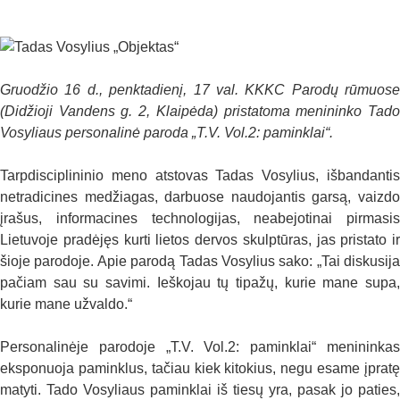
Gruodžio 16 d., penktadienį, 17 val. KKKC Parodų rūmuose
(Didžioji Vandens g. 2, Klaipėda) pristatoma menininko Tado
Vosyliaus personalinė paroda „T.V. Vol.2: paminklai“.
Tarpdisciplininio meno atstovas Tadas Vosylius, išbandantis
netradicines medžiagas, darbuose naudojantis garsą, vaizdo
įrašus, informacines technologijas, neabejotinai pirmasis
Lietuvoje pradėjęs kurti lietos dervos skulptūras, jas pristato ir
šioje parodoje. Apie parodą Tadas Vosylius sako: „Tai diskusija
pačiam sau su savimi. Ieškojau tų tipažų, kurie mane supa,
kurie mane užvaldo.“
Personalinėje parodoje „T.V. Vol.2: paminklai“ menininkas
eksponuoja paminklus, tačiau kiek kitokius, negu esame įpratę
matyti. Tado Vosyliaus paminklai iš tiesų yra, pasak jo paties,