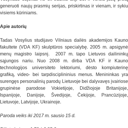
generuoti naujų prasmių serijas, priskirtinas ir vienam, ir sykiu
visiems kūriniams.
Apie autorių
Tadas Vosylius studijavo Vilniaus dailės akademijos Kauno
fakultete (VDA KF) skulptūros specialybę. 2005 m. apsigynė
menų magistro laipsnį. 2007 m. tapo Lietuvos dailininkų
sąjungos nariu. Nuo 2008 m. dirba VDA KF ir Kauno
technologijos universiteto lektoriumi, dėsto kompiuterinę
grafiką, video- bei tarpdisciplininius menus. Menininkas yra
surengęs personalinių parodų Lietuvoje bei dalyvavęs įvairiose
grupinėse parodose Vokietijoje, Didžiojoje Britanijoje,
Ispanijoje, Danijoje, Švedijoje, Čekijoje, Prancūzijoje,
Lietuvoje, Latvijoje, Ukrainoje.
Paroda veiks iki 2017 m. sausio 15 d.