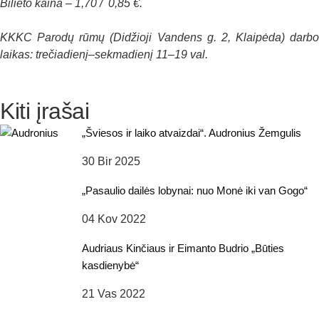
Bilieto kaina – 1,70 / 0,85 €.
KKKC Parodų rūmų (Didžioji Vandens g. 2, Klaipėda) darbo
laikas: trečiadienį–sekmadienį 11–19 val.
Kiti įrašai
„Šviesos ir laiko atvaizdai“. Audronius Žemgulis
30 Bir 2025
„Pasaulio dailės lobynai: nuo Monė iki van Gogo“
04 Kov 2022
Audriaus Kinčiaus ir Eimanto Budrio „Būties
kasdienybė“
21 Vas 2022