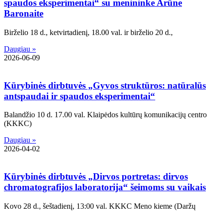
spaudos eksperimentai“ su menininke Arūne
Baronaite
Birželio 18 d., ketvirtadienį, 18.00 val. ir birželio 20 d.,
Daugiau »
2026-06-09
Kūrybinės dirbtuvės „Gyvos struktūros: natūralūs
antspaudai ir spaudos eksperimentai“
Balandžio 10 d. 17.00 val. Klaipėdos kultūrų komunikacijų centro
(KKKC)
Daugiau »
2026-04-02
Kūrybinės dirbtuvės „Dirvos portretas: dirvos
chromatografijos laboratorija“ šeimoms su vaikais
Kovo 28 d., šeštadienį, 13:00 val. KKKC Meno kieme (Daržų