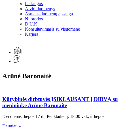
Paslaugos
Atviri duomenys
Asmens duomenų apsauga
Nuorodos
D.U.K.
Konsultavimasis su visuomene
Karjera
Arūnė Baronaitė
Kūrybinės dirbtuvės ĮSIKLAUSANT Į DIRVĄ su
menininke Arūne Baronaite
Dvi dienas, liepos 17 d., Penktadienį, 18.00 val., ir liepos
Daugiau »