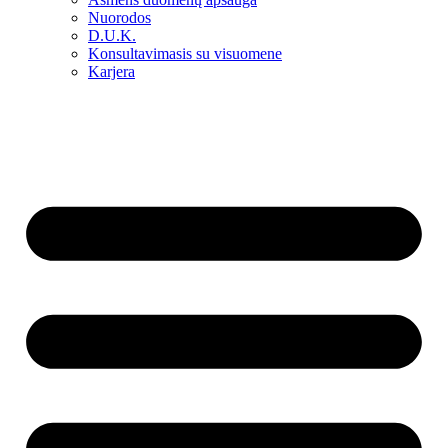
Nuorodos
D.U.K.
Konsultavimasis su visuomene
Karjera