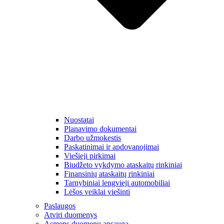
Nuostatai
Planavimo dokumentai
Darbo užmokestis
Paskatinimai ir apdovanojimai
Viešieji pirkimai
Biudžeto vykdymo ataskaitų rinkiniai
Finansinių ataskaitų rinkiniai
Tarnybiniai lengvieji automobiliai
Lėšos veiklai viešinti
Paslaugos
Atviri duomenys
Asmens duomenų apsauga