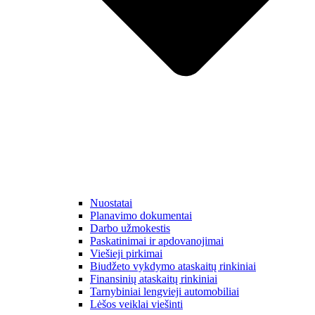
Nuostatai
Planavimo dokumentai
Darbo užmokestis
Paskatinimai ir apdovanojimai
Viešieji pirkimai
Biudžeto vykdymo ataskaitų rinkiniai
Finansinių ataskaitų rinkiniai
Tarnybiniai lengvieji automobiliai
Lėšos veiklai viešinti