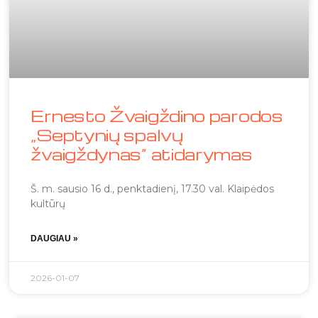
Ernesto Žvaigždino parodos
„Septynių spalvų
žvaigždynas“ atidarymas
Š. m. sausio 16 d., penktadienį, 17.30 val. Klaipėdos
kultūrų
DAUGIAU »
2026-01-07