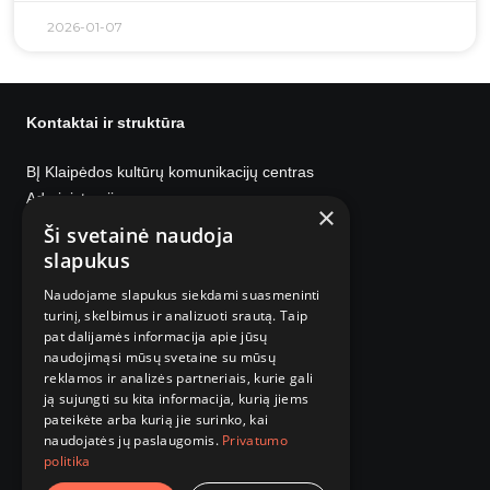
2026-01-07
Kontaktai ir struktūra
BĮ Klaipėdos kultūrų komunikacijų centras
Administracija
×
Bažnyčių g. 4 LT-91246 Klaipėda
Ši svetainė naudoja
I–IV 8:00 – 17:00, V 08:00 – 15:45
slapukus
Pietų pertrauka 12:00 – 12:45
Naudojame slapukus siekdami suasmeninti
turinį, skelbimus ir analizuoti srautą. Taip
Parodų rūmai
pat dalijamės informacija apie jūsų
Didžioji Vandens g. 2, LT-91246 Klaipėda
naudojimąsi mūsų svetaine su mūsų
reklamos ir analizės partneriais, kurie gali
III-VII 11:00-19:00
ją sujungti su kita informacija, kurią jiems
pateikėte arba kurią jie surinko, kai
Kontaktai ir struktūra
naudojatės jų paslaugomis.
Privatumo
Darbuotojų kontaktai
politika
Administracinė informacija