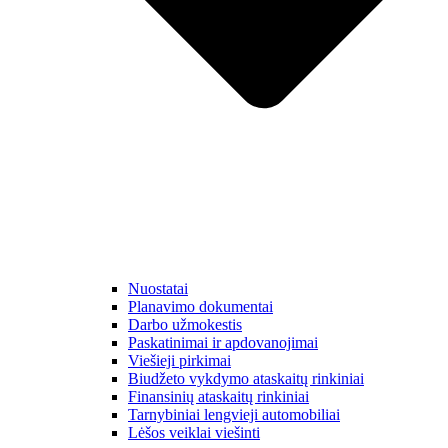
Nuostatai
Planavimo dokumentai
Darbo užmokestis
Paskatinimai ir apdovanojimai
Viešieji pirkimai
Biudžeto vykdymo ataskaitų rinkiniai
Finansinių ataskaitų rinkiniai
Tarnybiniai lengvieji automobiliai
Lėšos veiklai viešinti