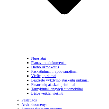
Nuostatai
Planavimo dokumentai
Darbo užmokestis
Paskatinimai ir apdovanojimai
Viešieji pirkimai
Biudžeto vykdymo ataskaitų rinkiniai
Finansinių ataskaitų rinkiniai
Tarnybiniai lengvieji automobiliai
Lėšos veiklai viešinti
Paslaugos
Atviri duomenys
Asmens duomenų apsauga