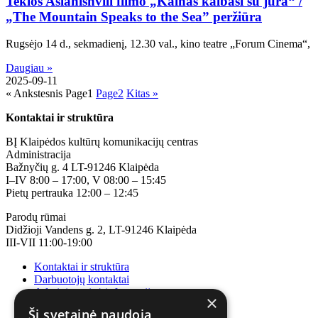
Teklos Aslanishvili filmo „Kalnas kalbasi su jūra“ /
„The Mountain Speaks to the Sea” peržiūra
Rugsėjo 14 d., sekmadienį, 12.30 val., kino teatre „Forum Cinema“,
Daugiau »
2025-09-11
« Ankstesnis
Page
1
Page
2
Kitas »
Kontaktai ir struktūra
BĮ Klaipėdos kultūrų komunikacijų centras
Administracija
Bažnyčių g. 4 LT-91246 Klaipėda
I–IV 8:00 – 17:00, V 08:00 – 15:45
Pietų pertrauka 12:00 – 12:45
Parodų rūmai
Didžioji Vandens g. 2, LT-91246 Klaipėda
III-VII 11:00-19:00
Kontaktai ir struktūra
Darbuotojų kontaktai
Administracinė informacija
×
Korupcijos prevencija
Ši svetainė naudoja