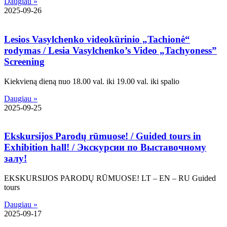
Daugiau »
2025-09-26
Lesios Vasylchenko videokūrinio „Tachionė“
rodymas / Lesia Vasylchenko’s Video „Tachyoness”
Screening
Kiekvieną dieną nuo 18.00 val. iki 19.00 val. iki spalio
Daugiau »
2025-09-25
Ekskursijos Parodų rūmuose! / Guided tours in
Exhibition hall! / Экскурсии по Bыставочному
залу!
EKSKURSIJOS PARODŲ RŪMUOSE! LT – EN – RU Guided
tours
Daugiau »
2025-09-17