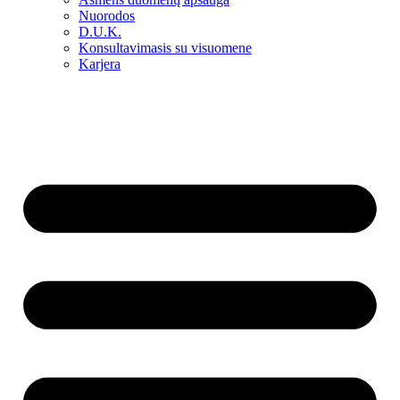
Nuorodos
D.U.K.
Konsultavimasis su visuomene
Karjera