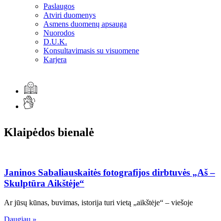
Paslaugos
Atviri duomenys
Asmens duomenų apsauga
Nuorodos
D.U.K.
Konsultavimasis su visuomene
Karjera
Klaipėdos bienalė
Janinos Sabaliauskaitės fotografijos dirbtuvės „Aš –
Skulptūra Aikštėje“
Ar jūsų kūnas, buvimas, istorija turi vietą „aikštėje“ – viešoje
Daugiau »