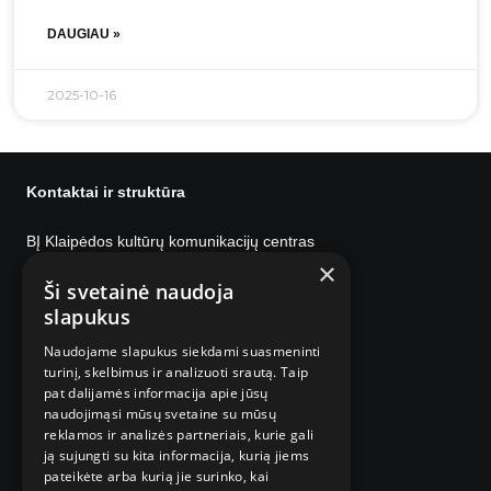
DAUGIAU »
2025-10-16
Kontaktai ir struktūra
BĮ Klaipėdos kultūrų komunikacijų centras
×
Administracija
Ši svetainė naudoja
Bažnyčių g. 4 LT-91246 Klaipėda
slapukus
I–IV 8:00 – 17:00, V 08:00 – 15:45
Pietų pertrauka 12:00 – 12:45
Naudojame slapukus siekdami suasmeninti
turinį, skelbimus ir analizuoti srautą. Taip
pat dalijamės informacija apie jūsų
Parodų rūmai
naudojimąsi mūsų svetaine su mūsų
Didžioji Vandens g. 2, LT-91246 Klaipėda
reklamos ir analizės partneriais, kurie gali
III-VII 11:00-19:00
ją sujungti su kita informacija, kurią jiems
pateikėte arba kurią jie surinko, kai