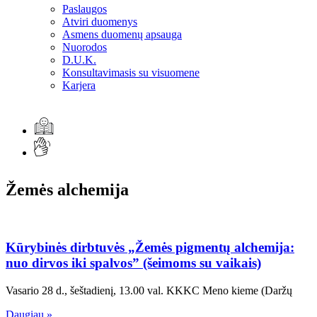
Paslaugos
Atviri duomenys
Asmens duomenų apsauga
Nuorodos
D.U.K.
Konsultavimasis su visuomene
Karjera
Žemės alchemija
Kūrybinės dirbtuvės „Žemės pigmentų alchemija:
nuo dirvos iki spalvos” (šeimoms su vaikais)
Vasario 28 d., šeštadienį, 13.00 val. KKKC Meno kieme (Daržų
Daugiau »