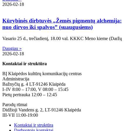
2026-02-18
Kūrybinės dirbtuvės „Žemės pigmentų alchemija:
nuo dirvos iki spalvos” (suaugusiems)
Vasario 25 d., trečiadienį, 18.00 val. KKKC Meno kieme (Daržų
Daugiau »
2026-02-18
Kontaktai ir struktūra
BĮ Klaipėdos kultūrų komunikacijų centras
Administracija
Bažnyčių g. 4 LT-91246 Klaipėda
I–IV 8:00 – 17:00, V 08:00 – 15:45
Pietų pertrauka 12:00 – 12:45
Parodų rūmai
Didžioji Vandens g. 2, LT-91246 Klaipėda
III-VII 11:00-19:00
Kontaktai ir struktūra
Darbuotojų kontaktai