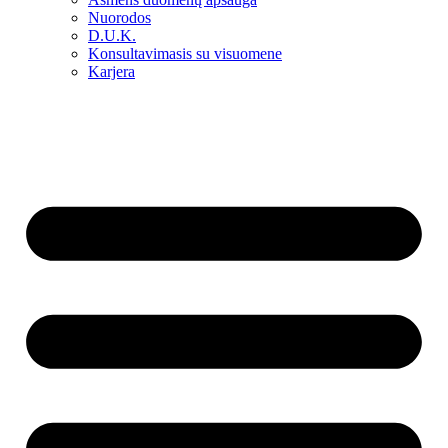
Nuorodos
D.U.K.
Konsultavimasis su visuomene
Karjera