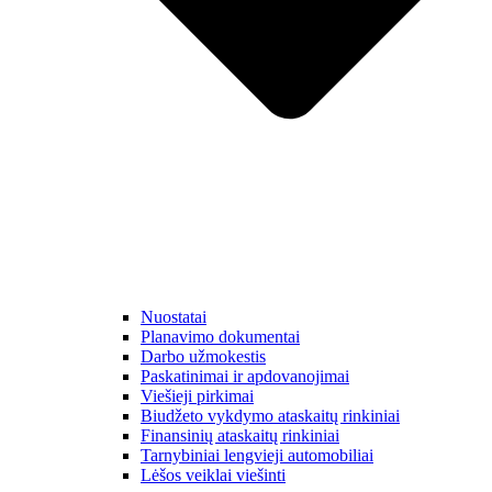
Nuostatai
Planavimo dokumentai
Darbo užmokestis
Paskatinimai ir apdovanojimai
Viešieji pirkimai
Biudžeto vykdymo ataskaitų rinkiniai
Finansinių ataskaitų rinkiniai
Tarnybiniai lengvieji automobiliai
Lėšos veiklai viešinti