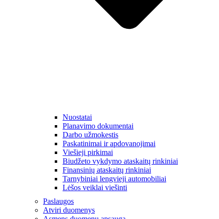
Nuostatai
Planavimo dokumentai
Darbo užmokestis
Paskatinimai ir apdovanojimai
Viešieji pirkimai
Biudžeto vykdymo ataskaitų rinkiniai
Finansinių ataskaitų rinkiniai
Tarnybiniai lengvieji automobiliai
Lėšos veiklai viešinti
Paslaugos
Atviri duomenys
Asmens duomenų apsauga