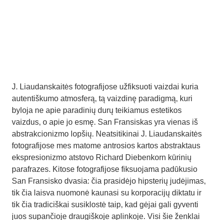
J. Liaudanskaitės fotografijose užfiksuoti vaizdai kuria
autentiškumo atmosferą, tą vaizdinę paradigmą, kuri
byloja ne apie paradinių durų teikiamus estetikos
vaizdus, o apie jo esmę. San Fransiskas yra vienas iš
abstrakcionizmo lopšių. Neatsitikinai J. Liaudanskaitės
fotografijose mes matome antrosios kartos abstraktaus
ekspresionizmo atstovo Richard Diebenkorn kūrinių
parafrazes. Kitose fotografijose fiksuojama padūkusio
San Fransisko dvasia: čia prasidėjo hipsterių judėjimas,
tik čia laisva nuomonė kaunasi su korporacijų diktatu ir
tik čia tradiciškai susiklostė taip, kad gėjai gali gyventi
juos supančioje draugiškoje aplinkoje. Visi šie ženklai