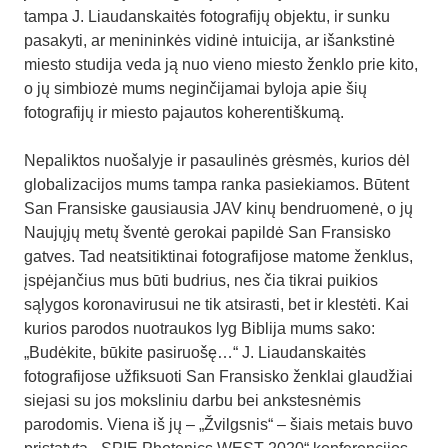
tampa J. Liaudanskaitės fotografijų objektu, ir sunku
pasakyti, ar menininkės vidinė intuicija, ar išankstinė
miesto studija veda ją nuo vieno miesto ženklo prie kito,
o jų simbiozė mums neginčijamai byloja apie šių
fotografijų ir miesto pajautos koherentiškumą.
Nepaliktos nuošalyje ir pasaulinės grėsmės, kurios dėl
globalizacijos mums tampa ranka pasiekiamos. Būtent
San Fransiske gausiausia JAV kinų bendruomenė, o jų
Naujųjų metų šventė gerokai papildė San Fransisko
gatves. Tad neatsitiktinai fotografijose matome ženklus,
įspėjančius mus būti budrius, nes čia tikrai puikios
sąlygos koronavirusui ne tik atsirasti, bet ir klestėti. Kai
kurios parodos nuotraukos lyg Biblija mums sako:
„Budėkite, būkite pasiruošę…“ J. Liaudanskaitės
fotografijose užfiksuoti San Fransisko ženklai glaudžiai
siejasi su jos moksliniu darbu bei ankstesnėmis
parodomis. Viena iš jų – „Žvilgsnis“ – šiais metais buvo