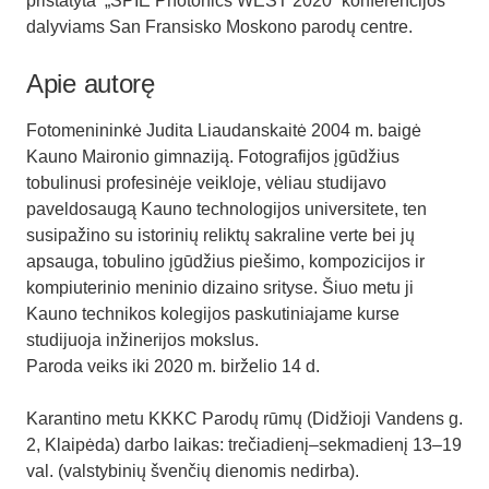
pristatyta „SPIE Photonics WEST 2020“ konferencijos
dalyviams San Fransisko Moskono parodų centre.
Apie autorę
Fotomenininkė Judita Liaudanskaitė 2004 m. baigė
Kauno Maironio gimnaziją. Fotografijos įgūdžius
tobulinusi profesinėje veikloje, vėliau studijavo
paveldosaugą Kauno technologijos universitete, ten
susipažino su istorinių reliktų sakraline verte bei jų
apsauga, tobulino įgūdžius piešimo, kompozicijos ir
kompiuterinio meninio dizaino srityse. Šiuo metu ji
Kauno technikos kolegijos paskutiniajame kurse
studijuoja inžinerijos mokslus.
Paroda veiks iki 2020 m. birželio 14 d.
Karantino metu KKKC Parodų rūmų (Didžioji Vandens g.
2, Klaipėda) darbo laikas: trečiadienį–sekmadienį 13–19
val. (valstybinių švenčių dienomis nedirba).