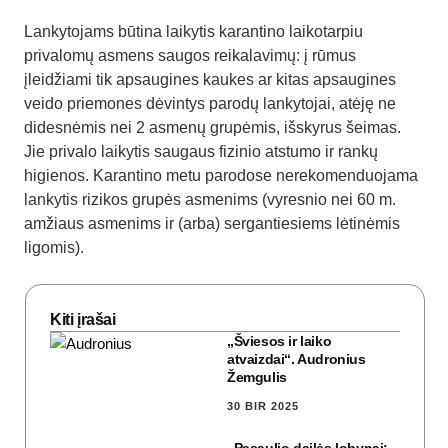
Lankytojams būtina laikytis karantino laikotarpiu
privalomų asmens saugos reikalavimų: į rūmus
įleidžiami tik apsaugines kaukes ar kitas apsaugines
veido priemones dėvintys parodų lankytojai, atėję ne
didesnėmis nei 2 asmenų grupėmis, išskyrus šeimas.
Jie privalo laikytis saugaus fizinio atstumo ir rankų
higienos. Karantino metu parodose nerekomenduojama
lankytis rizikos grupės asmenims (vyresnio nei 60 m.
amžiaus asmenims ir (arba) sergantiesiems lėtinėmis
ligomis).
Kiti įrašai
„Šviesos ir laiko
atvaizdai“. Audronius
Žemgulis
30 BIR 2025