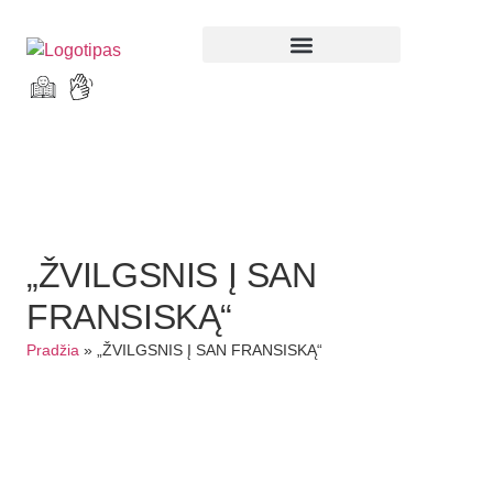
Parodos ir renginiai
„ŽVILGSNIS Į SAN
FRANSISKĄ“
Pradžia
»
„ŽVILGSNIS Į SAN FRANSISKĄ“