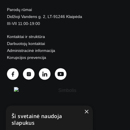
Parodų rūmai
Didžioji Vandens g. 2, LT-91246 Klaipėda
III-VII 11:00-19:00
Kontaktai ir struktūra
Darbuotojų kontaktai
Administracinė informacija
Korupcijos prevencija
×
Ši svetainė naudoja
© 2025 Visos teisės saugomos.
slapukus