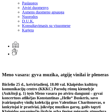
Paslaugos
Atviri duomenys
Asmens duomenų apsauga
Nuorodos
D.U.K.
Konsultavimasis su visuomene
Karjera
Meno vasara: gyva muzika, atgiję vinilai ir pleneras
Birželio 25 d., ketvirtadienį, 18.00 val. Klaipėdos kultūrų
komunikacijų centro (KKKC) Parodų rūmų kiemelyje
(Aukštoji g. 1) tęsis Meno vasara po atviru dangumi – gyvai
koncertuos atlikėjas Konstantinas „Hello“ Buskeris, savo
įvairiaspalvę vinilų kolekciją gros Valentinas Charitonovas, o
lankytojai ir praeiviai, įsikvėpę muzikos garsų, galės tapyti
Klaipėdos senamiesčio širdyje arba tiesiog mėgautis atmosfera.