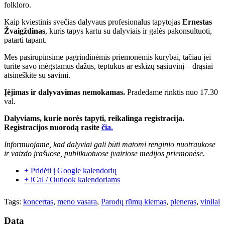
folkloro.
Kaip kviestinis svečias dalyvaus profesionalus tapytojas
Ernestas
Žvaigždinas
, kuris tapys kartu su dalyviais ir galės pakonsultuoti,
patarti tapant.
Mes pasirūpinsime pagrindinėmis priemonėmis kūrybai, tačiau jei
turite savo mėgstamus dažus, teptukus ar eskizų sąsiuvinį – drąsiai
atsineškite su savimi.
Įėjimas ir dalyvavimas nemokamas.
Pradedame rinktis nuo 17.30
val.
Dalyviams, kurie norės tapyti, reikalinga registracija.
Registracijos nuorodą rasite
čia.
Informuojame, kad dalyviai gali būti matomi renginio nuotraukose
ir vaizdo įrašuose, publikuotuose įvairiose medijos priemonėse.
+ Pridėti į Google kalendorių
+ iCal / Outlook kalendoriams
Tags:
koncertas
,
meno vasara
,
Parodų rūmų kiemas
,
pleneras
,
vinilai
Data