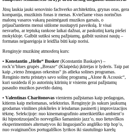
Jūsų laukia jauki senovinio fachverko architektūra, grynas oras, gera
kompanija, muzikinis fonas ir menas. Kviečiame visus norinčius
malonų vasaros vakarą pasimėgauti muzikos garsais, o
prijaučiantiems menui siūlome nusitapyti paveikslą. Ir visai
nesvarbu, ar teptuką rankose laikai dažnai, ar paskutinį kartą piešei
mokykloje. Galbūt sutiksi senų pažįstamų, galbūt susirasi naujų –
formatas neįpareigoja ir leidžia būti kaip norisi.
Renginyje muzikinę atmosferą kurs:
•
Konstantin „Hello“ Busker
(Konstantin Baskajev) –
rock’n’blues grupės „Breaze“ (Klaipėda) įkūrėjas ir lyderis. Taip pat
kaip „vieno žmogaus orkestras“ jis atlieka solines programas.
Renginio metu pristatys savo solinę programą „Alone & Acousic“,
kuri susideda iš jo autorinių kūrinių ir visiems gerai pažįstamų
pasaulio muzikos paveldo dainų.
•
Valentinas Charitonovas
vieniems pažįstamas kaip pedagogas,
kitiems kaip melomanas, selektorius. Renginyje jis sukurs jaukumą
grodamas vinilines plokšteles ir leisdamas pasinerti į improvizacijos
tėkmę. Selekcijoje: nuo kinematografinio amerikietiško ambient’o
iki hipnotizuojančio norvegiško šamaninio jazz’o, nuo lietuviškos
eksperimentinės alternatyvos iki linguojančio angliško trip hop’o,
nuo svaiginančios portugališkos lyrikos iki siautulingo karelų