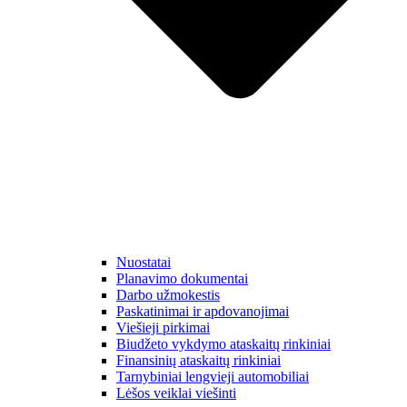
Nuostatai
Planavimo dokumentai
Darbo užmokestis
Paskatinimai ir apdovanojimai
Viešieji pirkimai
Biudžeto vykdymo ataskaitų rinkiniai
Finansinių ataskaitų rinkiniai
Tarnybiniai lengvieji automobiliai
Lėšos veiklai viešinti