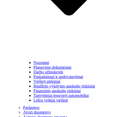
Nuostatai
Planavimo dokumentai
Darbo užmokestis
Paskatinimai ir apdovanojimai
Viešieji pirkimai
Biudžeto vykdymo ataskaitų rinkiniai
Finansinių ataskaitų rinkiniai
Tarnybiniai lengvieji automobiliai
Lėšos veiklai viešinti
Paslaugos
Atviri duomenys
Asmens duomenų apsauga