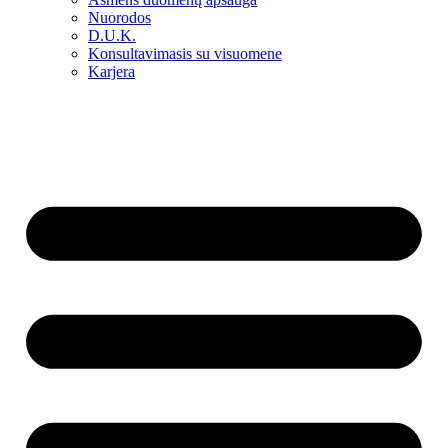
Nuorodos
D.U.K.
Konsultavimasis su visuomene
Karjera