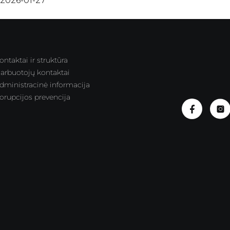
2026-01-27
ontaktai ir struktūra
arbuotojų kontaktai
dministracinė informacija
orupcijos prevencija