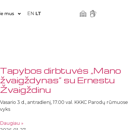
ie mus
EN
LT
Tapybos dirbtuvės „Mano
žvaigždynas” su Ernestu
Žvaigždinu
Vasario 3 d., antradienį, 17.00 val. KKKC Parodų rūmuose
vyks
Daugiau »