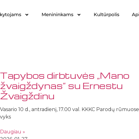
kytojams
Menininkams
Kultūrpolis
Ap
Tapybos dirbtuvės „Mano
žvaigždynas” su Ernestu
Žvaigždinu
Vasario 10 d., antradienį, 17.00 val. KKKC Parodų rūmuose
vyks
Daugiau »