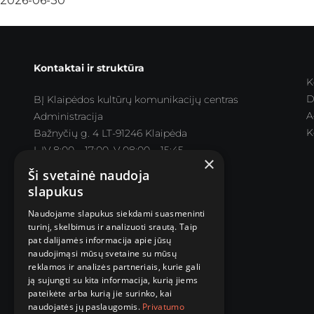
2026-06-30
Kontaktai ir struktūra
K
D
BĮ Klaipėdos kultūrų komunikacijų centras
A
Administracija
K
Bažnyčių g. 4 LT-91246 Klaipėda
I–IV 8:00 – 17:00, V 08:00 – 15:45
×
Pietų pertrauka 12:00 – 12:45
Ši svetainė naudoja
slapukus
Parodų rūmai
Naudojame slapukus siekdami suasmeninti
Didžioji Vandens g. 2, LT-91246 Klaipėda
turinį, skelbimus ir analizuoti srautą. Taip
III-VII 11:00-19:00
pat dalijamės informacija apie jūsų
naudojimąsi mūsų svetaine su mūsų
reklamos ir analizės partneriais, kurie gali
ją sujungti su kita informacija, kurią jiems
pateikėte arba kurią jie surinko, kai
naudojatės jų paslaugomis.
Privatumo
© 2025 Visos teisės saugomos.