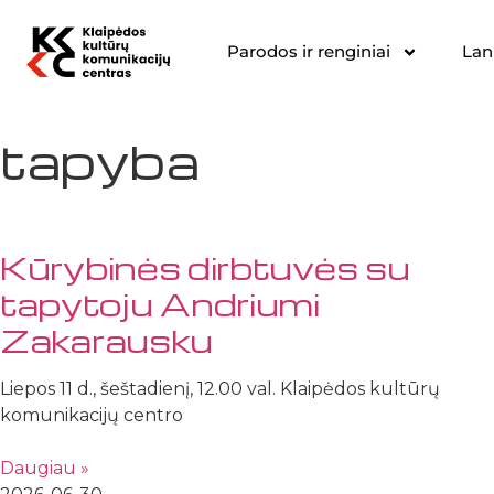
Parodos ir renginiai
Lan
tapyba
Kūrybinės dirbtuvės su
tapytoju Andriumi
Zakarausku
Liepos 11 d., šeštadienį, 12.00 val. Klaipėdos kultūrų
komunikacijų centro
Daugiau »